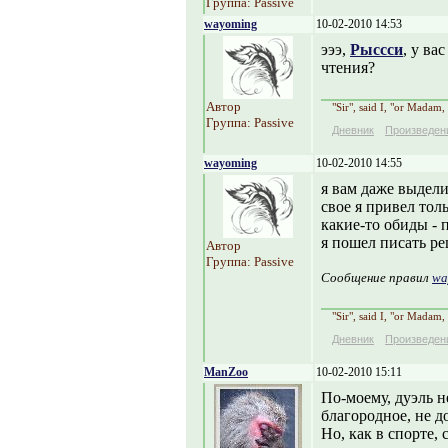
Группа: Passive
wayoming
10-02-2010 14:53
эээ,
Рыссси
, у ва
чтения?
Автор
"Sir", said I, "or Madam,
Группа: Passive
Дневник
Произведен
wayoming
10-02-2010 14:55
я вам даже выдели
свое я привел тол
какие-то обиды - п
я пошел писать р
Автор
Группа: Passive
Сообщение правил
wa
"Sir", said I, "or Madam,
Дневник
Произведен
ManZoo
10-02-2010 15:11
По-моему, дуэль н
благородное, не до
Но, как в спорте,