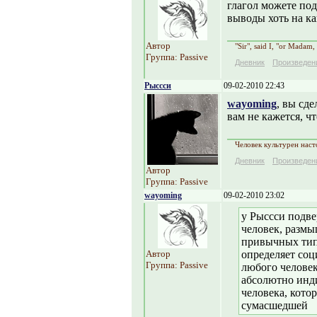
глагол можете под
выводы хоть на к
Автор
"Sir", said I, "or Madam,
Группа: Passive
Дневник
Произведен
Рыссси
09-02-2010 22:43
wayoming
, вы сд
вам не кажется, ч
Человек культурен наст
Дневник
Произведен
Автор
Группа: Passive
wayoming
09-02-2010 23:02
у Рыссси подве
человек, разм
привычных тип
Автор
определяет соци
Группа: Passive
любого человек
абсолютно инд
человека, кото
сумасшедшей