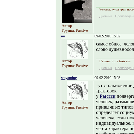
Человек культурен наст
Дневник
Произведен
Автор
Группа: Passive
nn
09-02-2010 15:02
самое общее: чел
слово душевнобол
Автор
L'amour dure trois ans
Группа: Passive
Дневник
Произведен
wayoming
09-02-2010 15:03
тут столкновение 
трактовок
у
Рыссси
подверга
человек, размышл
Автор
привычных типов 
Группа: Passive
определяет социум
человека, если по
индивидуальное, и
черта характера 
я работал с тракт