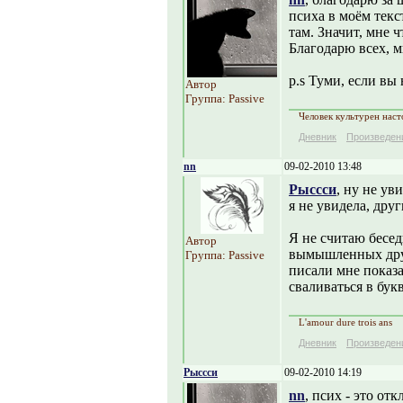
психа в моём текс
там. Значит, мне ч
Благодарю всех, м
p.s Туми, если вы
Автор
Группа: Passive
Человек культурен наст
Дневник
Произведен
nn
09-02-2010 13:48
Рыссси
, ну не ув
я не увидела, дру
Я не считаю бесед
Автор
вымышленных друз
Группа: Passive
писали мне показа
сваливаться в бук
L'amour dure trois ans
Дневник
Произведен
Рыссси
09-02-2010 14:19
nn
, псих - это от