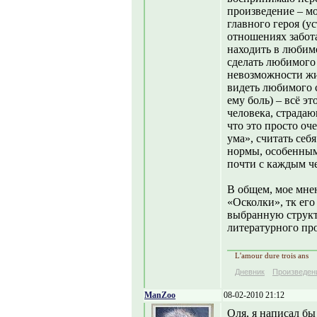
произведение – м
главного героя (у
отношениях забота
находить в любим
сделать любимого
невозможности жи
видеть любимого с
ему боль) – всё эт
человека, страда
что это просто оч
ума», считать себ
нормы, особенным.
почти с каждым ч
В общем, мое мнен
«Осколки», тк его
выбранную структ
литературного пр
L'amour dure trois ans
Дневник
Произведен
ManZoo
08-02-2010 21:12
Оля, я написал бы