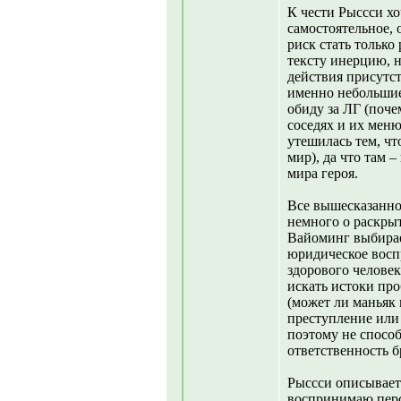
К чести Рыссси хо
самостоятельное, 
риск стать только
тексту инерцию, н
действия присутс
именно небольшие
обиду за ЛГ (поче
соседях и их меню,
утешилась тем, ч
мир), да что там 
мира героя.
Все вышесказанное
немного о раскры
Вайоминг выбирае
юридическое воспр
здорового человек
искать истоки про
(может ли маньяк 
преступление или 
поэтому не способ
ответственность бр
Рыссси описывает
воспринимаю перс