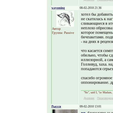
wayoming
08-02-2010 21:36
хотел бы добавит
не скатилась к н
сливающиеся в ито
неплохо обрисовал
Автор
которое помещены
Группа: Passive
бичпакетами. под
- на днях в реценз
что касается симп
обильно, чтобы с
иллюзорной, а са
Голливуд, хаха. н
попадаются серье
спасибо огромное 
оппонирование. д
"Sir", said I, "or Madam,
Дневник
Произведен
Рыссси
09-02-2010 13:01
nn
, благодарю за