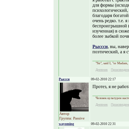
для формы (исходя
психологический,
благодаря богатой
очень редко. т.е. 
беспроигрышной (
изученная) в сюж
более зыбкой почв
Рыссси
, вы, наве
поэтический, а я 
"Sir", said I, "or Madam,
Дневник
Произведен
Рыссси
09-02-2010 22:17
Протез, я не работ
Человек культурен наст
Дневник
Произведен
Автор
Группа: Passive
wayoming
09-02-2010 22:31