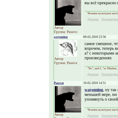
вы всё прекрасно 
Человек культурен наст
Дневник
Произведен
Автор
Группа: Passive
wayoming
09-02-2010 23:56
самое смешное, чт
впрочем, теперь в
а? с некоторыми а
произведениях
Автор
Группа: Passive
"Sir", said I, "or Madam,
Дневник
Произведен
Рыссси
10-02-2010 14:51
wayoming
, ну так
меньшей мере, ни 
упомянуть о своей
Человек культурен наст
Автор
Дневник
Произведен