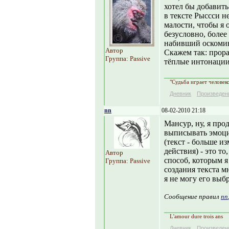
хотел бы добавить
в тексте Рыссси н
малости, чтобы я о
безусловно, более
набивший оскоми
Автор
Скажем так: прор
Группа: Passive
тёплые интонации
"Судьба играет человек
Дневник
Произведен
nn
08-02-2010 21:18
Мансур, ну, я про
выписывать эмоци
(текст - больше и
действия) - это т
Автор
способ, которым я
Группа: Passive
создания текста 
я не могу его выбр
Сообщение правил
nn
L'amour dure trois ans
Дневник
Произведен