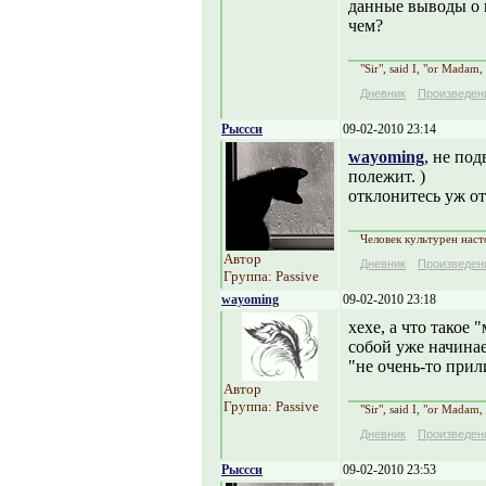
данные выводы о 
чем?
"Sir", said I, "or Madam,
Дневник
Произведен
Рыссси
09-02-2010 23:14
wayoming
, не по
полежит. )
отклонитесь уж о
Человек культурен наст
Автор
Дневник
Произведен
Группа: Passive
wayoming
09-02-2010 23:18
хехе, а что такое
собой уже начинае
"не очень-то при
Автор
Группа: Passive
"Sir", said I, "or Madam,
Дневник
Произведен
Рыссси
09-02-2010 23:53