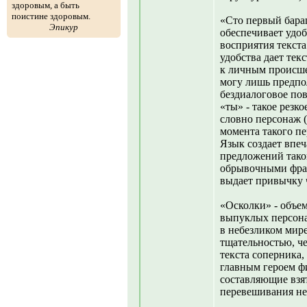
здоровым, а быть
поистине здоровым.
«Сто первый бараш
Эпикур
обеспечивает удоб
восприятия текста 
удобства дает тек
к личным происше
могу лишь предпол
бездиалоговое пов
«ты» - такое резк
словно персонаж (
момента такого п
Язык создает впе
предложений таков
обрывочными фраз
выдает привычку 
«Осколки» - объем
выпуклых персона
в небезликом мире
тщательностью, че
текста соперника,
главным героем фи
составляющие взя
перевешивания не