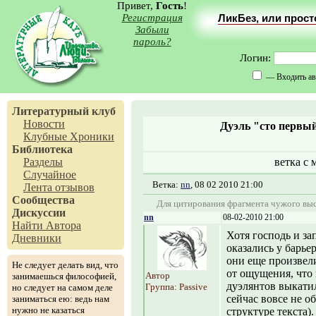
Привет,
Гость
!
Регистрация
ЛикБез, или прос
Забыли
пароль?
Логин:
— Входить ав
Литературный клуб
Новости
Дуэль "сто первы
Клубные Хроники
Библиотека
Разделы
ветка с
Случайное
Ветка:
nn
, 08 02 2010 21:00
Лента отзывов
Сообщества
Для цитирования фрагмента чужого выс
Дискуссии
nn
08-02-2010 21:00
Найти Автора
Хотя господь и за
Дневники
оказались у барье
они еще произвели
Не следует делать вид, что
от ощущения, что
Автор
занимаешься философией,
дуэлянтов выкатил
Группа: Passive
но следует на самом деле
сейчас вовсе не об
заниматься ею: ведь нам
нужно не казаться
структуре текста).