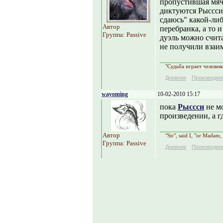
пропустившая мяч в
диктуются Рыссси, 
сдаюсь" какой-либ
Автор
перебранка, а то 
Группа: Passive
дуэль можно счита
не получили взаим
"Судьба играет человек
Дневник
Произведен
wayoming
10-02-2010 15:17
пока
Рыссси
не мо
произведении, а г
Автор
"Sir", said I, "or Madam,
Группа: Passive
Дневник
Произведен