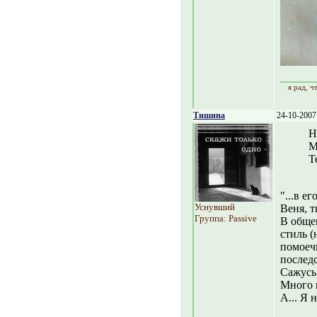
я рад, 
Тишина
24-10-2007
Н
М
Т
"...в е
Уснувший
Веня, т
Группа: Passive
В обще
стиль (
помоечн
последс
Сажусь 
Много 
А... Я 