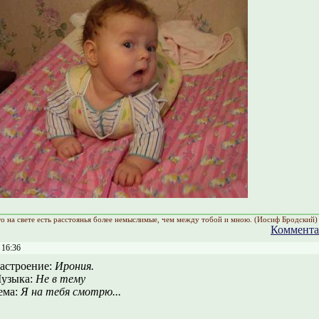
что на свете есть расстоянья более немыслимые, чем между тобой и мною. (Иосиф Бродский)
Коммента
 16:36
астроение:
Ирония.
узыка:
Не в тему
ема:
Я на тебя смотрю...