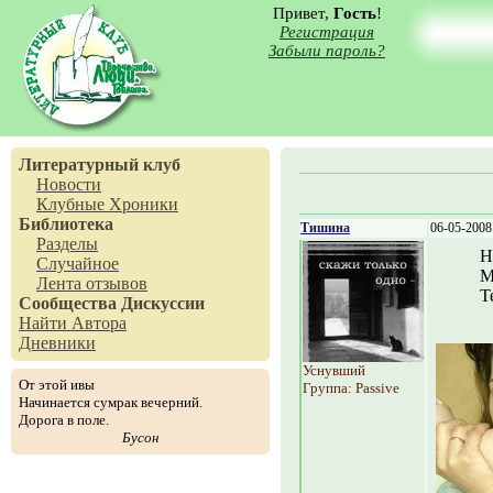
Привет,
Гость
!
Регистрация
Забыли пароль?
Литературный клуб
Новости
Клубные Хроники
Библиотека
Тишина
06-05-2008
Разделы
Н
Случайное
М
Лента отзывов
Т
Сообщества
Дискуссии
Найти Автора
Дневники
Уснувший
От этой ивы
Группа: Passive
Начинается сумрак вечерний.
Дорога в поле.
Бусон