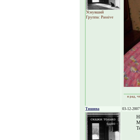
Уснувший
Группа: Passive
я рад, 
Тишина
03-12-2007
Н
М
Т