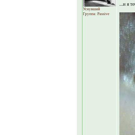
...и я т
Уснувший
Группа: Passive