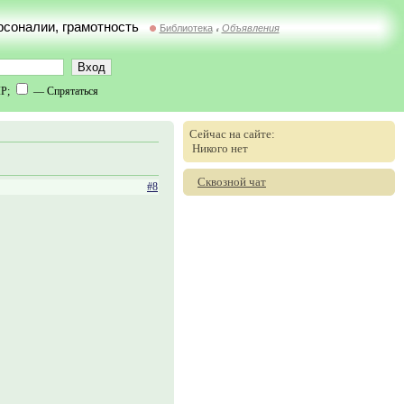
ерсоналии, грамотность
Библиотека
Объявления
//
IP;
— Спрятаться
Сейчас на сайте:
Никого нет
Сквозной чат
#8