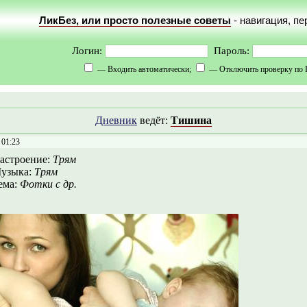
ЛикБез, или просто полезные советы
- навигация, п
Логин:
Пароль:
— Входить автоматически;
— Отключить проверку по 
Дневник
ведёт:
Тишина
 01:23
астроение:
Трям
узыка:
Трям
ема:
Фотки с др.