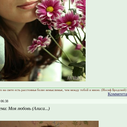
что на свете есть расстоянья более немыслимые, чем между тобой и мною. (Иосиф Бродский)
Коммента
 06:38
ема:
Моя любовь (Алиса...)