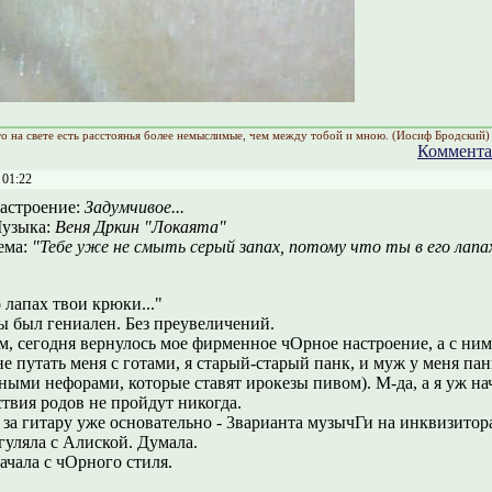
что на свете есть расстоянья более немыслимые, чем между тобой и мною. (Иосиф Бродский)
Коммента
 01:22
астроение:
Задумчивое...
узыка:
Веня Дркин "Локаята"
ема:
"Тебе уже не смыть серый запах, потому что ты в его лапах
го лапах твои крюки..."
ы был гениален. Без преувеличений.
м, сегодня вернулось мое фирменное чОрное настроение, а с н
не путать меня с готами, я старый-старый панк, и муж у меня панк
ыми нефорами, которые ставят ирокезы пивом). М-да, а я уж нач
твия родов не пройдут никогда.
за гитару уже основательно - 3варианта музычГи на инквизитора
гуляла с Алиской. Думала.
начала с чОрного стиля.