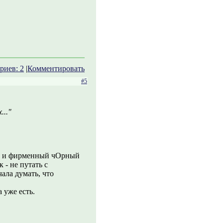
риев: 2
|
Комментировать
#5
..."
им и фирменный чОрный
 - не путать с
ала думать, что
 уже есть.