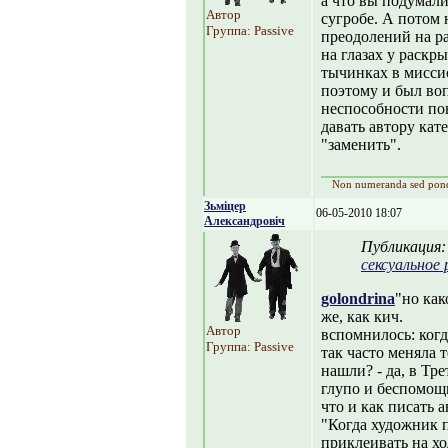
а что вы подумали
Автор
сугробе. А потом
Группа: Passive
преодолений на ра
на глазах у раскр
тычинках в миссио
поэтому и был воп
неспособности пон
давать автору кат
"заменить".
Non numeranda sed pon
Зьміцер
06-05-2010 18:07
Александровіч
Публикация
сексуальное
golondrina
"но как
же, как кич.
Автор
вспомнилось: ког
Группа: Passive
так часто меняла т
нашли? - да, в Тре
глупо и беспомощ
что и как писать а
"Когда художник 
приклеивать на хо