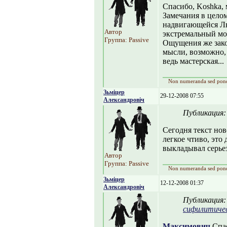
Спасибо, Koshka, 
Замечания в цело
надвигающейся Лю
Автор
экстремальный мо
Группа: Passive
Ощущения же закон
мысли, возможно, 
ведь мастерская...
Non numeranda sed pon
Зьміцер
29-12-2008 07:55
Александровіч
Публикация
Сегодня текст но
легкое чтиво, это 
выкладывал серье
Автор
Группа: Passive
Non numeranda sed pon
Зьміцер
12-12-2008 01:37
Александровіч
Публикация
сифилитиче
Максимович
Спас