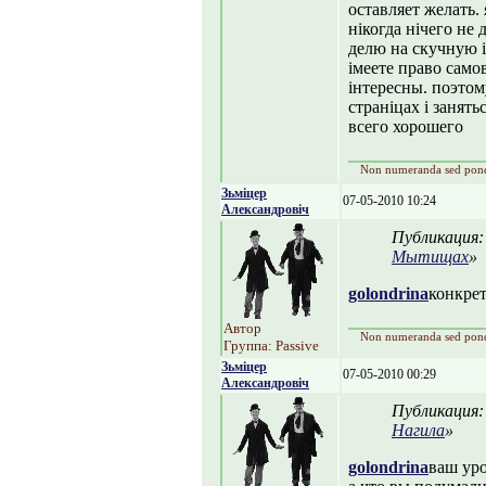
оставляет желать. 
нікогда нічего не 
делю на скучную і 
імеете право самов
інтересны. поэтом
страніцах і занят
всего хорошего
Non numeranda sed pon
Зьміцер
07-05-2010 10:24
Александровіч
Публикация
Мытищах
»
golondrina
конкрет
Автор
Non numeranda sed pon
Группа: Passive
Зьміцер
07-05-2010 00:29
Александровіч
Публикация
Нагила
»
golondrina
ваш уро