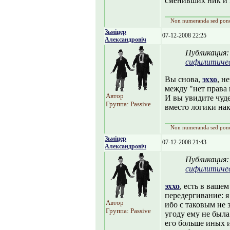
сменивших ник и п
Non numeranda sed pon
Зьміцер
07-12-2008 22:25
Александровіч
Публикация
сифилитиче
Вы снова,
эххо
, н
между "нет права 
Автор
И вы увидите чуде
Группа: Passive
вместо логики на
Non numeranda sed pon
Зьміцер
07-12-2008 21:43
Александровіч
Публикация
сифилитиче
эххо
, есть в ваше
передергивание: я
Автор
ибо с таковым не 
Группа: Passive
угоду ему не была
его больше иных и