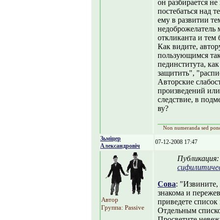
он разбирается не
постебаться над т
ему в развитии т
недоброжелатель м
откликанта и тем 
Как видите, автор
пользующимся так
пединститута, как
защитить", "распи
Авторские слабост
произведений или 
следствие, в подм
ву?
Non numeranda sed pon
Зьміцер
07-12-2008 17:47
Александровіч
Публикация
сифилитиче
Сова
: "Извините,
знакома и пережев
Автор
приведете список 
Группа: Passive
Отдельным списко
Просветите невежд