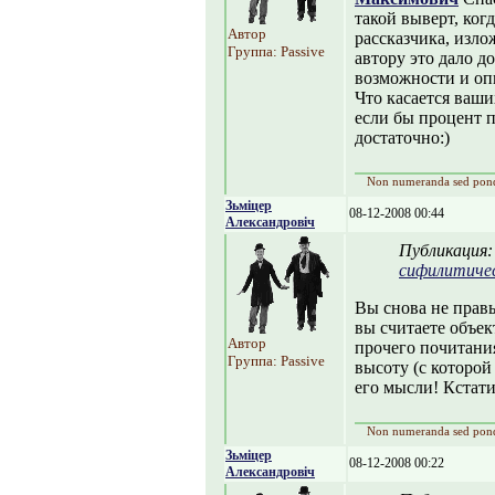
такой выверт, когд
Автор
рассказчика, изло
Группа: Passive
автору это дало 
возможности и оп
Что касается ваши
если бы процент 
достаточно:)
Non numeranda sed pon
Зьміцер
08-12-2008 00:44
Александровіч
Публикация
сифилитиче
Вы снова не правы
вы считаете объе
Автор
прочего почитани
Группа: Passive
высоту (с которой 
его мысли! Кстати
Non numeranda sed pon
Зьміцер
08-12-2008 00:22
Александровіч