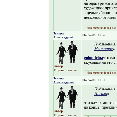
литературе мы это 
художники прикле
а целые яблони. чт
несколько отошла 
Non numeranda sed pon
Зьміцер
06-05-2010 17:56
Александровіч
Публикация
Мытищах
»
golondrina
что вас
вкусовщина это с
Автор
Группа: Passive
Non numeranda sed pon
Зьміцер
06-05-2010 17:51
Александровіч
Публикация
Нагила
»
что вам сомнитель
до конца, прежде
Автор
Группа: Passive