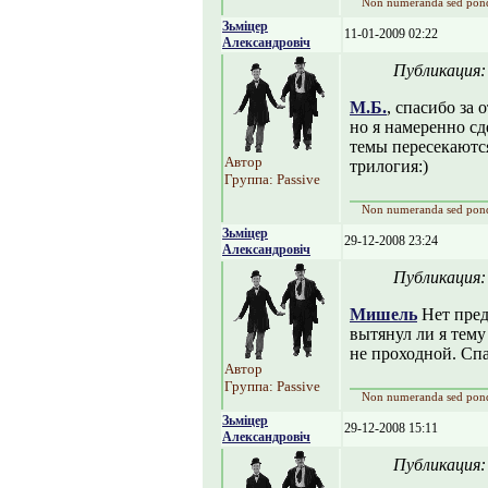
Non numeranda sed pon
Зьміцер
11-01-2009 02:22
Александровіч
Публикация
М.Б.
, спасибо за 
но я намеренно сд
темы пересекаются
Автор
трилогия:)
Группа: Passive
Non numeranda sed pon
Зьміцер
29-12-2008 23:24
Александровіч
Публикация
Мишель
Нет пред
вытянул ли я тему
не проходной. Спа
Автор
Группа: Passive
Non numeranda sed pon
Зьміцер
29-12-2008 15:11
Александровіч
Публикация