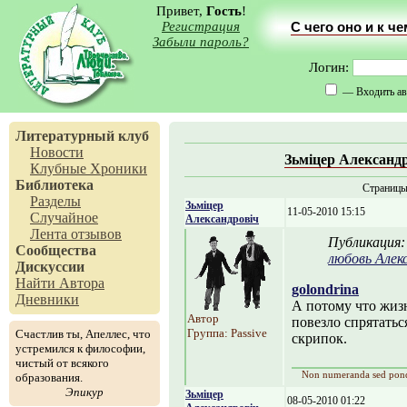
Привет,
Гость
!
Регистрация
С чего оно и к ч
Забыли пароль?
Логин:
— Входить ав
Литературный клуб
Новости
Зьміцер Александ
Клубные Хроники
Библиотека
Страниц
Разделы
Зьміцер
11-05-2010 15:15
Случайное
Александровіч
Лента отзывов
Публикация
Сообщества
любовь Алек
Дискуссии
Найти Автора
golondrina
Дневники
А потому что жизнь
Автор
повезло спрятать
Группа: Passive
Счастлив ты, Апеллес, что
скрипок.
устремился к философии,
чистый от всякого
Non numeranda sed pon
образования.
Эпикур
Зьміцер
08-05-2010 01:22