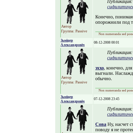
Публикация
сифилитиче
Конечно, понимаю
опорожнили под т
Автор
Группа: Passive
Non numeranda sed pon
Зьміцер
08-12-2008 00:01
Александровіч
Публикация
сифилитиче
эххо
, конечно, для
выгнали. Наслажда
Автор
обычно.
Группа: Passive
Non numeranda sed pon
Зьміцер
07-12-2008 23:45
Александровіч
Публикация
сифилитиче
Сова
Ну, насчет с
поводу я не проте