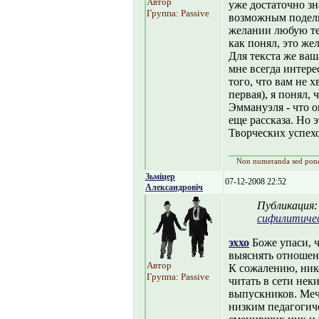
Автор
уже достаточно зн
Группа: Passive
возможным подел
желании любую те
как понял, это же
Для текста же ваш
мне всегда интере
того, что вам не 
первая), я понял,
Эммануэля - что 
еще рассказа. Но 
Творческих успех
Non numeranda sed pon
Зьміцер
07-12-2008 22:52
Александровіч
Публикация
сифилитиче
эххо
Боже упаси, ч
выяснять отношен
Автор
К сожалению, нико
Группа: Passive
читать в сети нек
выпускников. Меч
низким педагогич