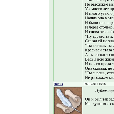
Не разожжем мы 
Уж много лет пр
И много утекло 
Нашла она в это
И были не напра
И через столько 
И снова это всё
"Ну здравствуй,
Сказал ей не зн
"Ты знаешь, ты 
Красивей стала т
А ты сегодня сн
Ведь я всю жизн
И по его предат
Она сказала, не 
"Ты знаешь, от
Не разожжем мы 
Лилия
09-01-2011 15:08
Публикаци
Он и был так за
Как душа мне ск