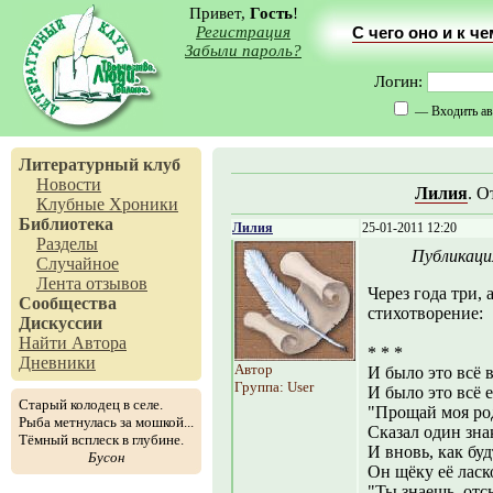
Привет,
Гость
!
Регистрация
С чего оно и к ч
Забыли пароль?
Логин:
— Входить ав
Литературный клуб
Новости
Лилия
. О
Клубные Хроники
Библиотека
Лилия
25-01-2011 12:20
Разделы
Публикаци
Случайное
Лента отзывов
Через года три, 
Сообщества
стихотворение:
Дискуссии
Найти Автора
* * *
Дневники
Автор
И было это всё в
Группа: User
И было это всё 
Старый колодец в селе.
"Прощай моя ро
Рыба метнулась за мошкой...
Сказал один зна
Тёмный всплеск в глубине.
И вновь, как бу
Бусон
Он щёку её ласк
"Ты знаешь, от