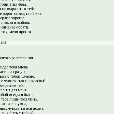
тоин этих фраз.
 не выразить к тебе,
е дорог взгляд твой мне.
сердце хороню,
к сильно я люблю.
ниманье обрати,
стих, меня прости
21:45
олгого расставания
видел тебя вновь
астыла сразу кровь.
быть с тобой ужасно,
се чувства так прекрасны!
екраснее тебя,
ал ты для меня.
обой всегда я быть,
 тебе лишь посвятить.
ила и так умна,
ных чувств ты вся полна.
 ли я быть с тобой?