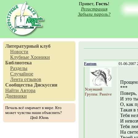
Привет,
Гость
!
Регистрация
Забыли пароль?
Литературный клуб
Новости
Клубные Хроники
Библиотека
Fantom
01-06-2007 
Разделы
Случайное
Лента отзывов
Прощен
Сообщества
Дискуссии
***
Уснувший
Найти Автора
Поверь,
Группа: Passive
Дневники
И это т
О, как п
Печаль всё омрачает в мире. Кто
Такая в 
может чувства наши объяснить?
Тебя нел
Цюй Юань
И невоз
Тебя лю
На свете
Твоей ул