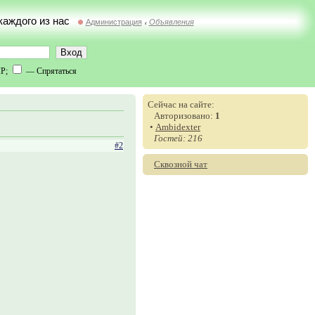
 каждого из нас
Администрация
Объявления
//
IP;
— Спрятаться
Сейчас на сайте:
Авторизовано:
1
•
Ambidexter
Гостей: 216
#2
Сквозной чат