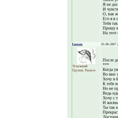
Я не дос
И чувств
О, как ж
Его я в 
Тебя та
Прошу в
На этот 
Fantom
01-06-2007 
После д
***
Уснувший
Когда у
Группа: Passive
Во мне з
Хочу я 
К тебе в
Но не пр
Ведь иде
Хочу с т
И жизнь
Ты так м
Прекрас
Достоин