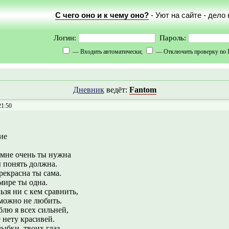
С чего оно и к чему оно?
- Уют на сайте - дело
Логин:
Пароль:
— Входить автоматически;
— Отключить проверку по 
Дневник
ведёт:
Fantom
21:50
ие
 мне очень ты нужна
ы понять должна.
рекрасна ты сама.
мире ты одна.
ьзя ни с кем сравнить,
можно не любить.
блю я всех сильней,
 нету красивей.
ыбки, твоих глаз,