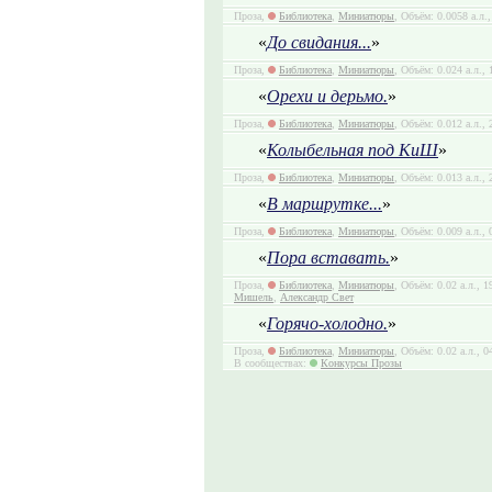
Проза,
Библиотека
,
Миниатюры
, Объём: 0.0058 а.л.
«
До свидания...
»
Проза,
Библиотека
,
Миниатюры
, Объём: 0.024 а.л.,
«
Орехи и дерьмо.
»
Проза,
Библиотека
,
Миниатюры
, Объём: 0.012 а.л.,
«
Колыбельная под КиШ
»
Проза,
Библиотека
,
Миниатюры
, Объём: 0.013 а.л.,
«
В маршрутке...
»
Проза,
Библиотека
,
Миниатюры
, Объём: 0.009 а.л.,
«
Пора вставать.
»
Проза,
Библиотека
,
Миниатюры
, Объём: 0.02 а.л., 
Мишель
,
Александр Свет
«
Горячо-холодно.
»
Проза,
Библиотека
,
Миниатюры
, Объём: 0.02 а.л., 
В сообществах:
Конкурсы Прозы