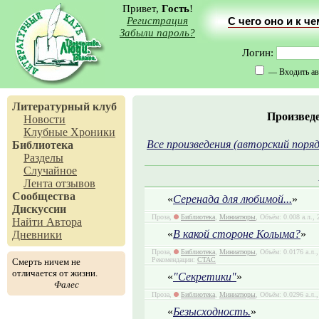
Привет,
Гость
!
Регистрация
С чего оно и к ч
Забыли пароль?
Логин:
— Входить ав
Литературный клуб
Произвед
Новости
Клубные Хроники
Все произведения (авторский поряд
Библиотека
Разделы
Случайное
Лента отзывов
Сообщества
«
Серенада для любимой...
»
Дискуссии
Проза,
Библиотека
,
Миниатюры
, Объём: 0.008 а.л.,
Найти Автора
«
В какой стороне Колыма?
»
Дневники
Проза,
Библиотека
,
Миниатюры
, Объём: 0.0176 а.л.
Рекомендации:
CTAC
Смерть ничем не
отличается от жизни.
«
"Секретики"
»
Фалес
Проза,
Библиотека
,
Миниатюры
, Объём: 0.0296 а.л.
«
Безысходность.
»