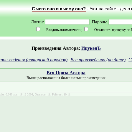
С чего оно и к чему оно?
- Уют на сайте - дело
Логин:
Пароль:
— Входить автоматически;
— Отключить проверку по 
Произведения Автора:
ЙцукенЪ
произведения (авторский порядок)
Все произведения (по дате)
С
Вся Проза Автора
Выше расположены более новые произведения
ъём: 0.083 а.л., 16 12 2008, Отзывов: 11, Рейтинг: 10.11