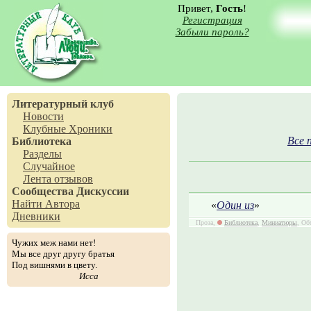
Привет,
Гость
!
Регистрация
Забыли пароль?
Литературный клуб
Новости
Клубные Хроники
Все 
Библиотека
Разделы
Случайное
Лента отзывов
Сообщества
Дискуссии
Найти Автора
«
Один из
»
Дневники
Проза,
Библиотека
,
Миниатюры
, Об
Чужих меж нами нет!
Мы все друг другу братья
Под вишнями в цвету.
Исса