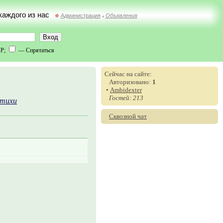
 каждого из нас
Администрация
Объявления
//
IP;
— Спрятаться
Сейчас на сайте:
Авторизовано:
1
•
Ambidexter
Гостей: 213
тихи
Сквозной чат