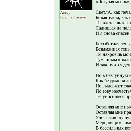
«Летучая мышь»,
СветлА, как печа
Автор
Группа: Passive
Безмятежна, как 
Ты влетаешь как 
Садишься на пал
И я снова спасен.
Беззаботная лень,
Безымянная тень,
Ты накроешь мой
Туманным крыл
И закончится ден
Но в безлунную н
Как бездомная до
Не выдержит сча
По зову несчасть
Ты уносишься пр
Оставляя мне пыл
Оставляя мне пра
Унося мою душу,
Мерцающим кам
В бессильных ког