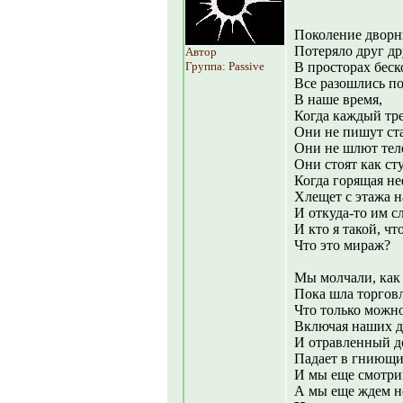
Поколение дворн
Потеряло друг др
Автор
Группа: Passive
В просторах беск
Все разошлись по
В наше время,
Когда каждый тре
Они не пишут ста
Они не шлют тел
Они стоят как ст
Когда горящая не
Хлещет с этажа н
И откуда-то им с
И кто я такой, ч
Что это мираж?
Мы молчали, как
Пока шла торговл
Что только можно
Включая наших д
И отравленный д
Падает в гниющи
И мы еще смотрим
А мы еще ждем н