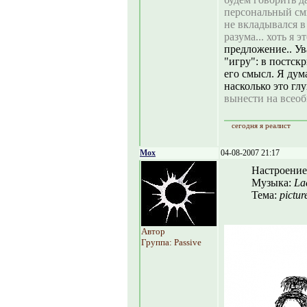
персональный см
не вкладывался в
разума... хоть я э
предложение.. У
"игру": в постск
его смысл. Я дум
насколько это глу
вынести на всео
сегодня я реалист
Mox
04-08-2007 21:17
Настроение
Музыка:
La
Тема:
pictur
Автор
Группа: Passive