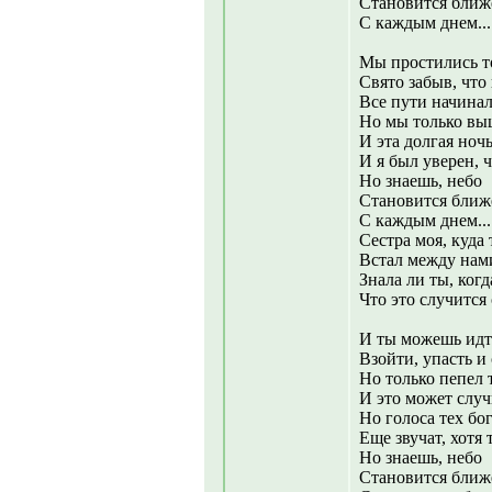
Становится ближ
С каждым днем...
Мы простились то
Свято забыв, что
Все пути начинал
Но мы только выш
И эта долгая ноч
И я был уверен, 
Но знаешь, небо
Становится ближ
С каждым днем...
Сестра моя, куда 
Встал между нам
Знала ли ты, когд
Что это случится
И ты можешь идти
Взойти, упасть и 
Но только пепел 
И это может случ
Но голоса тех бог
Еще звучат, хотя 
Но знаешь, небо
Становится ближ