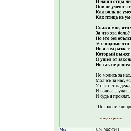
И наши отцы ник
Они не умеют лг
Как волк не умее
Как птица не ум
Скажи мне, что я
За что эта боль?
Но это без объяс
Это видимо что-
Но я сам разжег 
Который выжег 
Я ушел от закон
Но так не дошел
Но молись за нас,
Молись за нас, е
У нас нет надежд
И голоса звучат 
И будь я проклят,
"Поколение двор
сегодня я реалист
Mox
18-04-2007 03:11