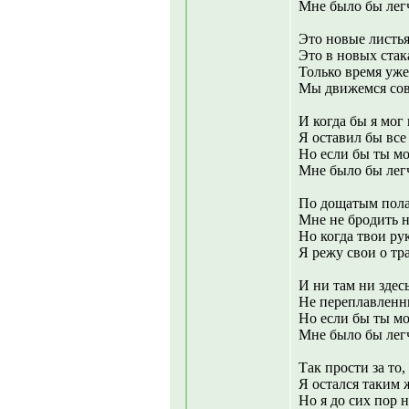
Мне было бы лег
Это новые листья
Это в новых стак
Только время уже
Мы движемся сов
И когда бы я мог
Я оставил бы все 
Но если бы ты мо
Мне было бы легч
По дощатым пола
Мне не бродить н
Но когда твои ру
Я режу свои о тра
И ни там ни здес
Не переплавленн
Но если бы ты мо
Мне было бы легч
Так прости за то,
Я остался таким 
Но я до сих пор 