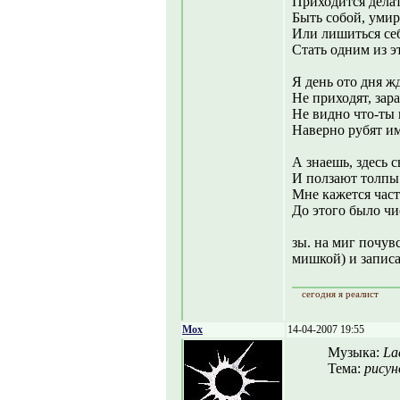
Приходится дела
Быть собой, умир
Или лишиться себ
Стать одним из э
Я день ото дня ж
Не приходят, зар
Не видно что-ты 
Наверно рубят им
А знаешь, здесь 
И ползают толпы
Мне кажется част
До этого было чис
зы. на миг почув
мишкой) и запис
сегодня я реалист
Mox
14-04-2007 19:55
Музыка:
La
Тема:
рисуно