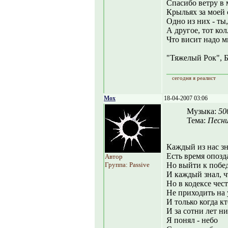
Спасибо ветру в 
Крыльях за моей
Одно из них - ты,
А другое, тот кол
Что висит надо м
"Тяжелый Рок", 
сегодня я реалист
Mox
18-04-2007 03:06
Музыка:
50
Тема:
Песни
Каждый из нас зн
Есть время опозд
Автор
Группа: Passive
Но выйти к побед
И каждый знал, ч
Но в кодексе чес
Не приходить на 
И только когда к
И за сотни лет н
Я понял - небо