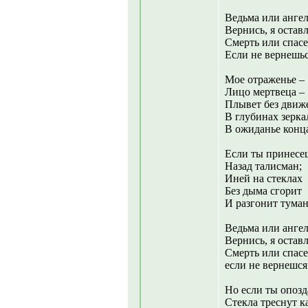
Ведьма или ангел
Вернись, я остав
Смерть или спасе
Если не вернешься
Мое отраженье –
Лицо мертвеца –
Плывет без движ
В глубинах зерка
В ожиданье конц
Если ты принесе
Назад талисман;
Иней на стеклах
Без дыма сгорит
И разгонит туман
Ведьма или ангел
Вернись, я остав
Смерть или спасе
если не вернешся
Но если ты опозд
Стекла треснут ка