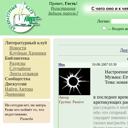
Привет,
Гость
!
Регистрация
С чего оно и к ч
Забыли пароль?
Логин:
— Входить ав
Литературный клуб
Новости
Дне
Клубные Хроники
Библиотека
Разделы
Mox
10-08-2007 03:30
Случайное
Настроение
Лента отзывов
Музыка:
Ei
Сообщества
Тема:
новая
Дискуссии
Найти Автора
Дневники
в последнее врем
Автор
Группа: Passive
критикующих рас
Ни сегодня нет, ни завтра.
рассуждать о нео
Разве кто поймёт то, что
ибо это спорный 
недостижимо.
смущает именно с
Ригведа
сказал выгрызть 
будем говорить д