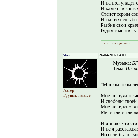
И на пол упадет 
И камень в когтя
Станет серым св
И ты рухнешь бе
Разбив свои крыл
Рядом с мертвым
сегодня я реалист
Mox
26-04-2007 04:00
Музыка:
БГ
Тема:
Песни
"Мне было бы лег
Автор
Группа: Passive
Мне не нужно ка
И свободы твоей 
Мне не нужно, чт
Мы и так и так д
И я знаю, что это
И не я расставляю
Но если бы ты мо