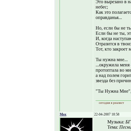
Это вырезано в н
небес;
Как это полагаетс
оправданья...
Но, если бы не т
Если бы не ты, эт
И, когда наступ
Отразится в твои
Тот, кто закроет 
Ты нужна мне...
...окружила меня
протоптала во мн
а над полем горит
звезда без причин
"Ты Нужна Мне",
сегодня я реалист
Mox
22-04-2007 18:58
Музыка:
БГ
Тема:
Песни