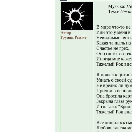
Музыка:
Пе
Тема:
Песни
В мире что-то не 
Или это у меня в
Автор
Группа: Passive
Невидимые пятна
Какая та пыль на 
Счастье не грех,
Оно гдето за сте
Иногда мне кажет
Тяжелый Рок вис
Я пошел к циганк
Узнать о своей су
Не вредно ли дум
Причем в основно
Она бросила карт
Закрыла глаза ру
И сказала: "Брил
Тяжелый Рок виси
Все лишилось см
Любовь завела ме