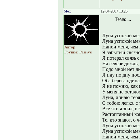
Mox
12-04-2007 13:26
Тема:
...
Луна успокой м
Луна успокой мен
Напои меня, чем 
Автор
Группа: Passive
Я забытый связн
Я потерял связь с
На севере дождь,
Подо мной нет дн
Я иду по дну пос
Оба берега одина
Я не помню, как 
У меня не осталос
Луна, я знаю тебя
С тобою легко, с
Все что я знал, вс
Растоптанный кок
Те, кто знают, о 
Луна успокой м
Луна успокой мен
Напои меня, чем 