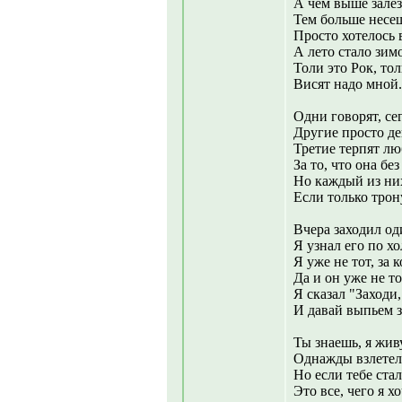
А чем выше залез
Тем больше несеш
Просто хотелось 
А лето стало зим
Толи это Рок, то
Висят надо мной.
Одни говорят, сег
Другие просто де
Третие терпят лю
За то, что она без
Но каждый из них
Если только трон
Вчера заходил од
Я узнал его по х
Я уже не тот, за 
Да и он уже не то
Я сказал "Заходи, 
И давай выпьем з
Ты знаешь, я жив
Однажды взлетел,
Но если тебе стал
Это все, чего я хо