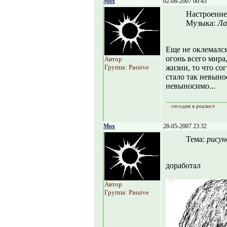
Mox
02-08-2007 00:43
Настроение
Музыка:
Ла
Еще не оклемался
огонь всего мира,
Автор
Группа: Passive
жизни, то что сог
стало так невынос
невыносимо...
сегодня я реалист
Mox
28-05-2007 23:32
Тема:
рисун
доработал
Автор
Группа: Passive