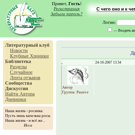
Привет,
Гость
!
Регистрация
С чего оно и к ч
Забыли пароль?
Логин:
— Входить ав
Литературный клуб
Новости
Д
Клубные Хроники
Библиотека
.
24-10-2007 13:34
Разделы
Случайное
Лента отзывов
Сообщества
Автор
Дискуссии
Группа: Passive
Найти Автора
Дневники
Наша жизнь - росинка.
Пусть лишь капелька росы
Наша жизнь - и всё же...
Исса