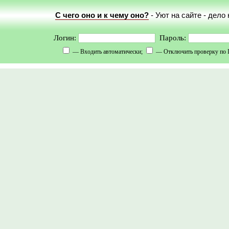
С чего оно и к чему оно?
- Уют на сайте - дело
Логин:
Пароль:
— Входить автоматически;
— Отключить проверку по 