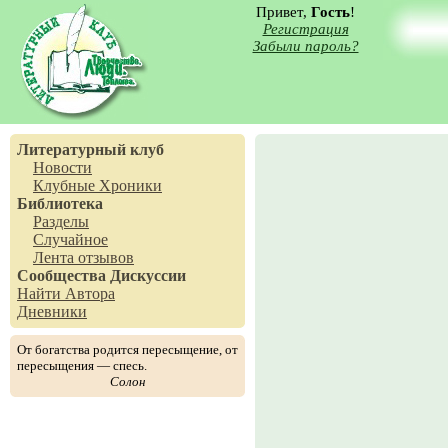
Привет,
Гость
!
Регистрация
Забыли пароль?
Литературный клуб
Новости
Клубные Хроники
Библиотека
Разделы
Случайное
Лента отзывов
Сообщества
Дискуссии
Найти Автора
Дневники
От богатства родится пересыщение, от
пересыщения — спесь.
Солон