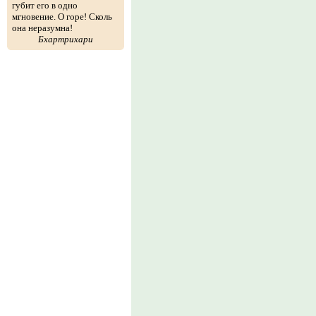
губит его в одно
мгновение. О горе! Сколь
она неразумна!
Бхартрихари