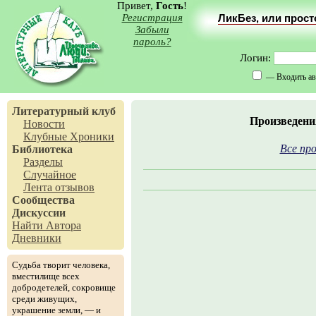
Привет,
Гость
!
Регистрация
ЛикБез, или прос
Забыли
пароль?
Логин:
— Входить ав
Литературный клуб
Произведени
Новости
Клубные Хроники
Все про
Библиотека
Разделы
Случайное
Лента отзывов
Сообщества
Дискуссии
Найти Автора
Дневники
Судьба творит человека,
вместилище всех
добродетелей, сокровище
среди живущих,
украшение земли, — и