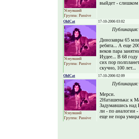
выйдет - слишком
Уснувший
Группа: Passive
OldCat
17-10-2006 03:02
Публикация
Динозавры 65 млн.
ребята... А еще 2
веков пара занятн
Иудее... В 68 год
Уснувший
сих пор полпланет
Группа: Passive
скучно, 100 лет...
OldCat
17-10-2006 02:09
Публикация
Мерси.
2Наташенька: к М
Задумавшись над 
ли - по аналогии 
Уснувший
еще не пора умирать
Группа: Passive