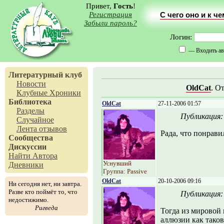
Привет,
Гость
!
Регистрация
С чего оно и к ч
Забыли пароль?
Логин:
— Входить ав
Литературный клуб
Новости
OldCat
. О
Клубные Хроники
Библиотека
OldCat
27-11-2006 01:57
Разделы
Публикация
Случайное
Лента отзывов
Рада, что понравил
Сообщества
Дискуссии
Найти Автора
Уснувший
Дневники
Группа: Passive
OldCat
20-10-2006 09:16
Ни сегодня нет, ни завтра.
Разве кто поймёт то, что
Публикация
недостижимо.
Ригведа
Тогда из мировой
аллюзии как таков