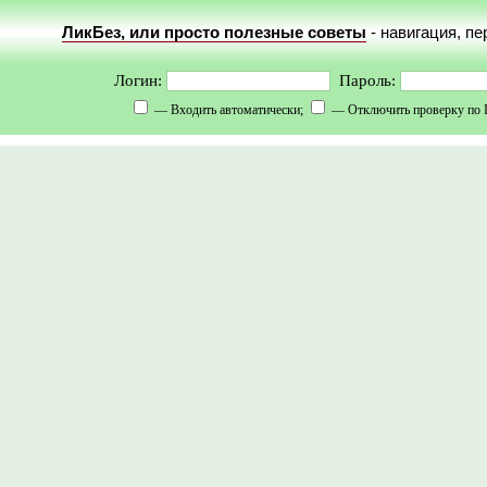
ЛикБез, или просто полезные советы
- навигация, п
Логин:
Пароль:
— Входить автоматически;
— Отключить проверку по 