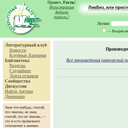
Привет,
Гость
!
Регистрация
ЛикБез, или прос
Забыли
пароль?
Логин:
— Входить ав
Литературный клуб
Произведе
Новости
Клубные Хроники
Все произведения (авторский п
Библиотека
Разделы
Случайное
Лента отзывов
Сообщества
Дискуссии
Найти Автора
Дневники
Зная что-нибудь, считай,
что знаешь; не зная,
считай, что не знаешь, —
это и есть правильное
отношение к знанию.