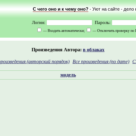
С чего оно и к чему оно?
- Уют на сайте - дело
Логин:
Пароль:
— Входить автоматически;
— Отключить проверку по 
Произведения Автора:
в облаках
произведения (авторский порядок)
Все произведения (по дате)
С
модель