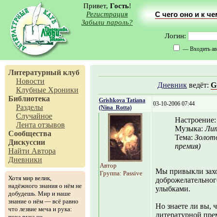
Привет,
Гость
!
Регистрация
С чего оно и к ч
Забыли пароль?
Логин:
— Входить ав
Литературный клуб
Новости
Дневник
ведёт:
G
Клубные Хроники
Библиотека
Grishkova Tatiana
03-10-2006 07:44
Разделы
(Nina_Rotta)
Случайное
Настроение
Лента отзывов
Музыка:
Ли
Сообщества
Тема:
Золот
Дискуссии
премия)
Найти Автора
Дневники
Автор
Мы привыкли заход
Группа: Passive
Хотя мир велик,
доброжелательног
надёжного знания о нём не
улыбками.
добудешь. Мир и наше
знание о нём — всё равно
Но знаете ли вы, 
что лезвие меча и рука:
литературной пре
пока рука не