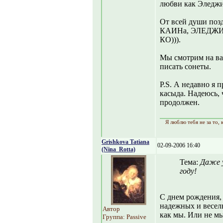
любви как Эледжи
От всей души поз
КАИНа, ЭЛЕДЖИ
КО))).
Мы смотрим на ва
писать сонеты.
P.S. А недавно я 
касыда. Надеюсь, 
продолжен.
Я люблю тебя не за то, к
Grishkova Tatiana
02-09-2006 16:40
(Nina_Rotta)
Тема:
Даже 
году!
С днем рождения,
надежных и весел
Автор
как мы. Или не м
Группа: Passive