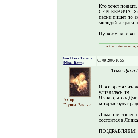
Кто хочет поднят
СЕРГЕЕВИЧА. Хоть
песни пишет по-ан
молодой и красив
Ну, кому наливат
Я люблю тебя не за то, к
Grishkova Tatiana
01-09-2006 16:55
(Nina_Rotta)
Тема:
Дима Ш
Я все время читал
удивлялась им.
Я знаю, что у Дми
Автор
которые будут р
Группа: Passive
Дима приглашен н
состоится в Липка
ПОЗДРАВЛЯЕМ! Оч