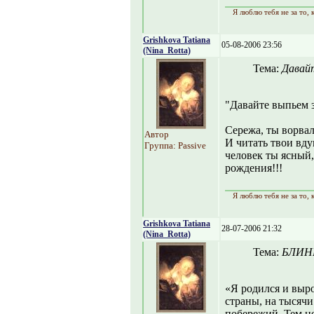
Я люблю тебя не за то, к
Grishkova Tatiana
05-08-2006 23:56
(Nina_Rotta)
Тема:
Давайт
"Давайте выпьем з
Сережа, ты ворвал
Автор
И читать твои вд
Группа: Passive
человек ты ясный,
рождения!!!
Я люблю тебя не за то, к
Grishkova Tatiana
28-07-2006 21:32
(Nina_Rotta)
Тема:
БЛИН
«Я родился и выр
страны, на тысяч
побережий. Тем н