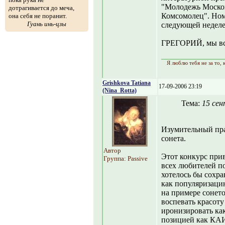
"Молодежь Москов
дотрагивается до меча,
Комсомолец". Ном
она себя не поранит.
Гуань инь-цзы
следующей неделе 
ГРЕГОРИЙ, мы вс
Я люблю тебя не за то, к
Grishkova Tatiana
17-09-2006 23:19
(Nina_Rotta)
Тема:
15 сен
Изумительный пра
сонета.
Автор
Этот конкурс прив
Группа: Passive
всех любителей по
хотелось бы сохра
как популяризаци
на примере сонет
воспевать красот
иронизировать ка
позицией как КА