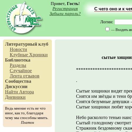
Привет,
Гость
!
Регистрация
С чего оно и к ч
Забыли пароль?
Логин:
— Входить ав
Литературный клуб
Новости
Клубные Хроники
сытые хищник
Библиотека
Разделы
***********************
Случайное
Лента отзывов
.
Сообщества
Дискуссии
Сытые хищники видят прек
Найти Автора
Снятся им звёзды и тени б
Дневники
Снятся безумные девушки -
Сытые хищники любят хор
Ведь мнение есть не что
иное, как то, благодаря
Небо расколото тенью наис
чему мы способны мнить.
Платон
Сытый голодному смотрит 
Стражник бездомному скаже