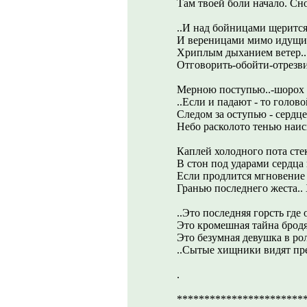
Там твоей боли начало. Сно
..И над бойницами щерится
И вереницами мимо идущие
Хриплым дыханием ветер.. 
Отговорить-обойти-отрезви
Мерною поступью..-шорох з
..Если и падают - то голово
Следом за оступью - сердце
Небо расколото тенью наис
Каплей холодного пота сте
В стон под ударами сердца 
Если продлится мгновение 
Гранью последнего жеста..
..Это последняя горсть где
Это кромешная тайна бродя
Это безумная девушка в ро
..Сытые хищники видят пр
.
***********************