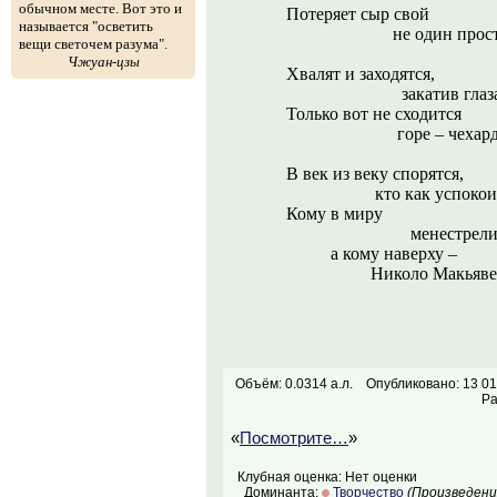
обычном месте. Вот это и
Потеряет сыр свой
называется "осветить
не один проста
вещи светочем разума".
Чжуан-цзы
Хвалят и заходятся,
закатив глаза
Только вот не сходится
горе – чехарда
В век из веку спорятся,
кто как успокоит
Кому в миру
менестрели
а кому наверху –
Николо Макьявел
Объём: 0.0314 а.л.
Опубликовано: 13 01
Ра
«
Посмотрите…
»
Клубная оценка: Нет оценки
Доминанта:
Творчество
(Произведени