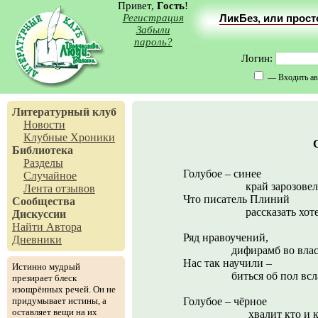
Привет,
Гость
!
Регистрация
ЛикБез, или прос
Забыли
пароль?
Логин:
— Входить ав
Литературный клуб
Новости
Клубные Хроники
Библиотека
Разделы
Голубое – синее
Случайное
край зарозовел
Лента отзывов
Что писатель Плиний
Сообщества
рассказать хоте
Дискуссии
Найти Автора
Ряд нравоучений,
Дневники
дифирамб во власт
Нас так научили –
Истинно мудрый
биться об пол всла
презирает блеск
изощрённых речей. Он не
придумывает истины, а
Голубое – чёрное
оставляет вещи на их
хвалит кто и ка