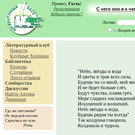
Привет,
Гость
!
Регистрация
С чего оно и к ч
Забыли пароль?
Логин:
— Входить ав
Литературный клуб
Новости
Клубные Хроники
Библиотека
Разделы
"Небо, звёзды и вода
Случайное
И цветы и трав всех сила,
Лента отзывов
Будешь ты со мной, мой м
Сообщества
И не будет больше слёз,
Дискуссии
Будут чувства, пламя грёз,
Найти Автора
Море сладких наслаждени
Дневники
Искушений и волнений.
Небо звёзды и вода,
Где же светлячки?
Будешь рядом ты всегда"
От людской погони
Так колдунья говорила,
Скрылись на луне.
Рёта
Колдовала и чудила.