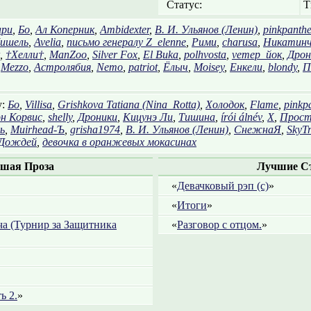
Статус:
Т
ари
,
Бо
,
Ал Коперник
,
Ambidexter
,
В. И. Ульянов (Ленин)
,
pinkpanthe
ишель
,
Avelia
,
письмо генералу Z_elenne
,
Рими
,
charusa
,
Никатинч
,
†Хелли†
,
ManZoo
,
Silver Fox
,
El Buka
,
polhvosta
,
vетер_йок
,
Дрон
,
Mezzo
,
Астролябия
,
Nemo
,
patriot
,
Ёлыч
,
Moisey
,
Енкели
,
blondy
,
П
у:
Бо
,
Villisa
,
Grishkova Tatiana (Nina_Rotta)
,
Холодок
,
Flame
,
pinkp
н Корвис
,
shelly
,
Дроники
,
Кицунэ Ли
,
Тишина
,
írói álnév
,
X
,
Прос
ь
,
Muirhead-Ъ
,
grisha1974
,
В. И. Ульянов (Ленин)
,
СнежнаЯ
,
SkyTr
 Дождей
,
девочка в оранжевых мокасинах
шая Проза
Лучшие С
«
Девачковый рэп (с)
»
«
Итоги
»
а (Турнир за Защитника
«
Разговор с отцом.
»
ь 2.
»