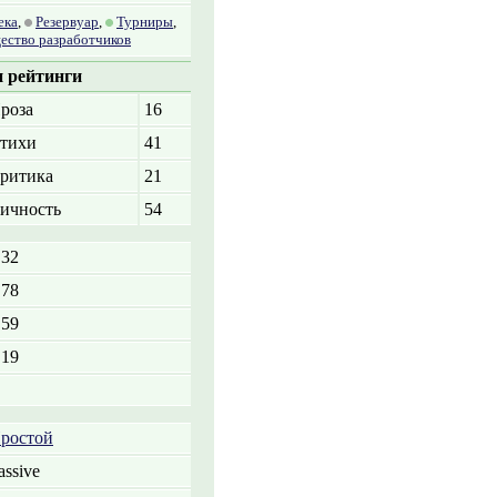
ека
,
Резервуар
,
Турниры
,
ество разработчиков
 рейтинги
роза
16
тихи
41
ритика
21
ичность
54
.32
.78
.59
.19
ростой
assive