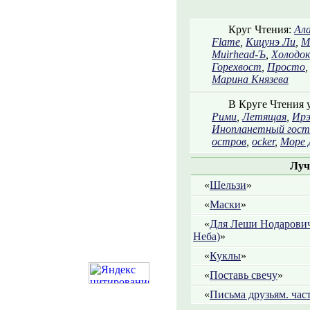
Круг Чтения:
Ал
Flame
,
Кицунэ Ли
,
М
Muirhead-Ъ
,
Холодок
Горехвост
,
Просто
Марина Князева
В Круге Чтения 
Рими
,
Летящая
,
Ирэ
Инопланетный гост
остров
,
ocker
,
Море
Луч
«
Шельзи
»
«
Маски
»
«
Для Леши Нодарович
Неба)
»
«
Куклы
»
«
Поставь свечу
»
«
Письма друзьям. част