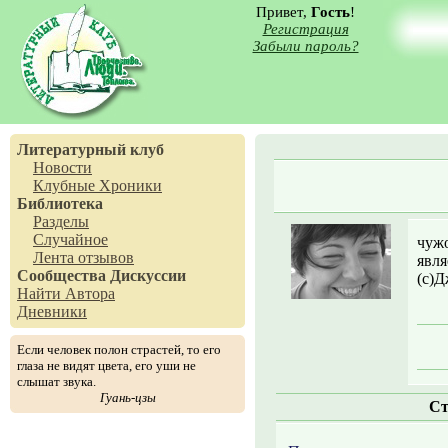
Привет,
Гость
!
Регистрация
Забыли пароль?
Литературный клуб
Новости
Клубные Хроники
Библиотека
Разделы
Случайное
чужо
Лента отзывов
явля
Сообщества
Дискуссии
(с)
Найти Автора
Дневники
Если человек полон страстей, то его
глаза не видят цвета, его уши не
слышат звука.
Гуань-цзы
Ст