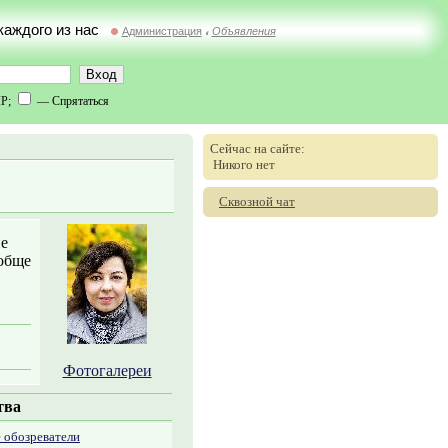
 каждого из нас
Администрация
Объявления
//
IP;
— Спрятаться
Сейчас на сайте:
Никого нет
Сквозной чат
не
ообще
Фотогалереи
тва
 обозреватели