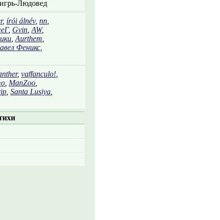
игрь-Людовед
r
,
írói álnév
,
nn
,
еГ
,
Gvin
,
AW
,
ики
,
Aurthem
,
авел Феникс
,
anther
,
vaffanculo!
,
то
,
ManZoo
,
ip
,
Santa Lusiya
,
тихи