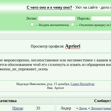
С чего оно и к чему оно?
- Уют на сайте - дело
Логин:
Пароль:
— Входить автоматически;
— Отключить проверку по 
Apriori
Просмотр профиля:
е мировоззрение, несопоставимое или несовместимое с вашим 
ется обоснованием чтоб его схлопнуть и изъять из обращения в
Дженни_не_переживет_осень
Надежда Николаевна, род. 15 декабря,
Санкт-Петербург
Ник: Apriori
атистика
Сообщес
Проза
:
35
Лидер
Люди
,
Литературные