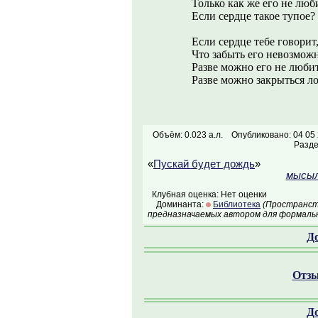
Только как же его не люб
Если сердце такое тупое?
Если сердце тебе говорит
Что забыть его невозможн
Разве можно его не люби
Разве можно закрыться л
Объём: 0.023 а.л.
Опубликовано: 04 05
Разд
«
Пускай будет дождь
»
мысыл
Клубная оценка: Нет оценки
Доминанта:
Библиотека
(Пространств
предназначаемых автором для формальн
Д
Отзы
Д