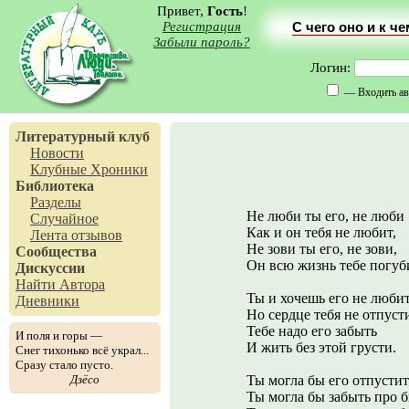
Привет,
Гость
!
Регистрация
С чего оно и к ч
Забыли пароль?
Логин:
— Входить ав
Литературный клуб
Новости
Клубные Хроники
Библиотека
Разделы
Не люби ты его, не люби
Случайное
Как и он тебя не любит,
Лента отзывов
Не зови ты его, не зови,
Сообщества
Он всю жизнь тебе погуб
Дискуссии
Найти Автора
Ты и хочешь его не любит
Дневники
Но сердце тебя не отпуст
Тебе надо его забыть
И поля и горы —
И жить без этой грусти.
Снег тихонько всё украл...
Сразу стало пусто.
Дзёсо
Ты могла бы его отпустит
Ты могла бы забыть про б