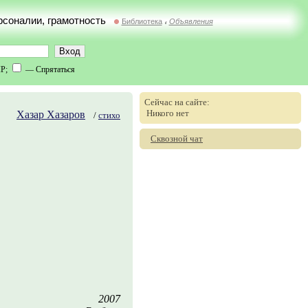
ерсоналии, грамотность
Библиотека
Объявления
//
IP;
— Спрятаться
Сейчас на сайте:
Никого нет
Хазар Хазаров
/
стихо
Сквозной чат
2007