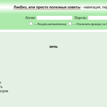
ЛикБез, или просто полезные советы
- навигация, п
Логин:
Пароль:
— Входить автоматически;
— Отключить проверку по 
ночь
о
ть
редом