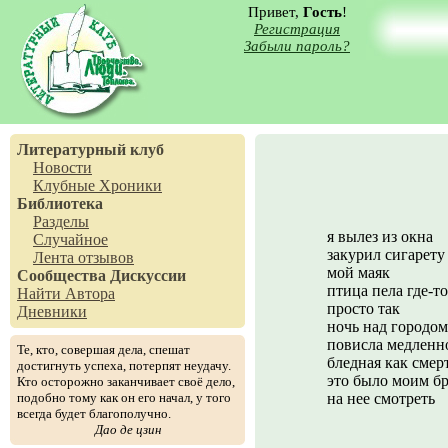
Привет,
Гость
!
Регистрация
Забыли пароль?
Литературный клуб
Новости
Клубные Хроники
Библиотека
Разделы
я вылез из окна
Случайное
закурил сигарету
Лента отзывов
мой маяк
Сообщества
Дискуссии
птица пела где-то
Найти Автора
просто так
Дневники
ночь над городом
повисла медленн
Те, кто, совершая дела, спешат
бледная как смер
достигнуть успеха, потерпят неудачу.
это было моим б
Кто осторожно заканчивает своё дело,
подобно тому как он его начал, у того
на нее смотреть
всегда будет благополучно.
Дао де цзин