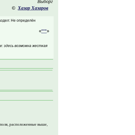
Выборг
©
Хазар Хазаров
аздел: Не определён
«
***
»
: здесь возможна жесткая
 поля, расположенные выше,