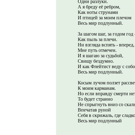
Одни разлуки.
А я бреду её ребром,
Как ноты струнами
И птицей за моим плечом
Весь мир подлунный.
За шагом шаг, за годом год 
Как пыль за плечи.
Ни взгляда вспять - вперед,
Мне путь отмечен.
И я шагаю за судьбой,
Свищу бездумно.
И как Флейтист веду с соб
Весь мир подлунный.
Косым лучом ползет рассве
К моим карманам.
Но если вправду смерти нет
То будет странно
Не спрыгнуть вниз со скал
Впечатав руной
Себя в скрижаль, где сладк
Весь мир подлунный