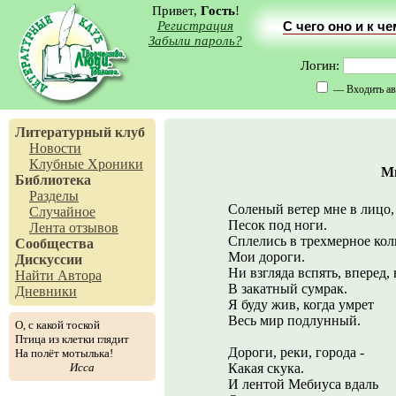
Привет,
Гость
!
Регистрация
С чего оно и к ч
Забыли пароль?
Логин:
— Входить ав
Литературный клуб
Новости
Клубные Хроники
М
Библиотека
Разделы
Соленый ветер мне в лицо,
Случайное
Песок под ноги.
Лента отзывов
Сплелись в трехмерное кол
Сообщества
Мои дороги.
Дискуссии
Ни взгляда вспять, вперед, 
Найти Автора
В закатный сумрак.
Дневники
Я буду жив, когда умрет
Весь мир подлунный.
О, с какой тоской
Птица из клетки глядит
Дороги, реки, города -
На полёт мотылька!
Исса
Какая скука.
И лентой Мебиуса вдаль