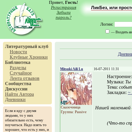
Привет,
Гость
!
Регистрация
ЛикБез, или прос
Забыли
пароль?
Логин:
— Входить ав
Литературный клуб
Новости
Дневн
Клубные Хроники
Библиотека
Разделы
Mitsuki Aili Lu
16-07-2011 11:31
Случайное
Настроение
Лента отзывов
Музыка:
Ты 
Сообщества
Тема:
событ
Дискуссии
Закладки:
~
Найти Автора
Дневники
Сказочница
Нашей маленькой 
Если я иду с двумя
Группа: Passive
людьми, то у них
обязательно есть, чему
(Что-то спр
поучиться. Надо взять то
хорошее, что есть у них, и