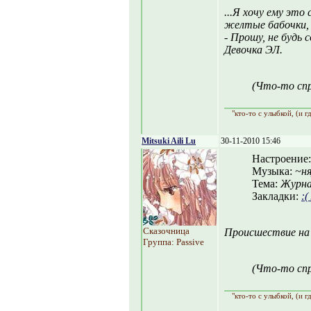
...Я хочу ему это
желтые бабочки, 
- Прошу, не будь
Девочка ЭЛ.
(Что-то спр
"кто-то с улыбкой, (и г
Mitsuki Aili Lu
30-11-2010 15:46
Настроение
Музыка:
~ня
Тема:
Журна
Закладки:
:(
Сказочница
Происшествие на
Группа: Passive
(Что-то спр
"кто-то с улыбкой, (и г