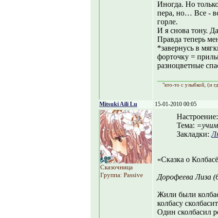
Иногда. Но тольк
пера, но… Все - вс
горле.
И я снова тону. Д
Правда теперь мен
*завернусь в мяг
форточку = приль
разноцветные спа
"кто-то с улыбкой, (и г
Mitsuki Aili Lu
15-01-2010 00:05
Настроение
Тема:
=учим
Закладки:
Л
«Сказка о Колбас
Сказочница
Группа: Passive
Дорофеева Лиза (
Жили были колба
колбасу сколбасит
Один сколбасил р