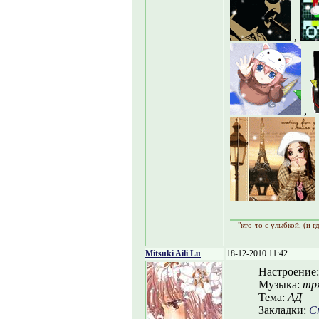
,
,
"кто-то с улыбкой, (и г
Mitsuki Aili Lu
18-12-2010 11:42
Настроение
Музыка:
тря
Тема:
АД
Закладки:
С