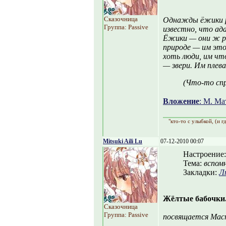
Сказочница
Однажды ёжики ре
Группа: Passive
известно, что ад
Ёжики — они ж ре
природе — им это 
хоть люди, им чт
— звери. Им плев
(Что-то спр
Вложение
: М. М
"кто-то с улыбкой, (и г
Mitsuki Aili Lu
07-12-2010 00:07
Настроение
Тема:
вспом
Закладки:
Л
Жёлтые бабочки
Сказочница
Группа: Passive
посвящается Мас