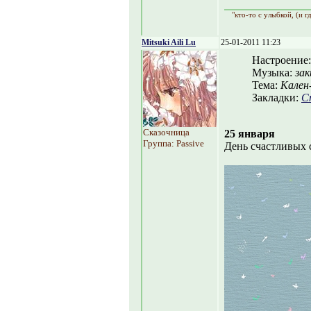
"кто-то с улыбкой, (и г
Mitsuki Aili Lu
25-01-2011 11:23
Настроение
Музыка:
зак
Тема:
Кален
Закладки:
С
Сказочница
25 января
Группа: Passive
День счастливых 