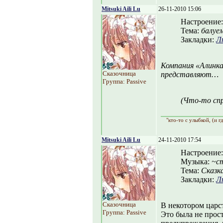
Mitsuki Aili Lu
26-11-2010 15:06
Настроение
Тема:
балуем
Закладки:
Л
Компания «Алинка
Сказочница
представляют…
Группа: Passive
(Что-то спр
"кто-то с улыбкой, (и г
Mitsuki Aili Lu
24-11-2010 17:54
Настроение
Музыка:
~ст
Тема:
Сказк
Закладки:
Л
Сказочница
В некотором царст
Группа: Passive
Это была не прост