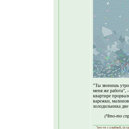
"Ты звонишь утро
меня же работа", 
квартире прорвал
варежки, малинов
холодильника две
(Что-то спр
"кто-то с улыбкой, (и г