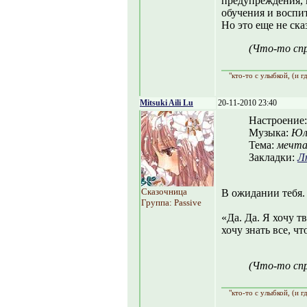
предупреждения, 
обучения и воспи
Но это еще не ска
(Что-то спр
"кто-то с улыбкой, (и г
Mitsuki Aili Lu
20-11-2010 23:40
Настроение
Музыка:
Юли
Тема:
мечт
Закладки:
Л
Сказочница
В ожидании тебя.
Группа: Passive
«Да. Да. Я хочу т
хочу знать все, чт
(Что-то спр
"кто-то с улыбкой, (и г