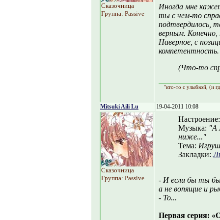
Сказочница
Иногда мне кажет
Группа: Passive
ты с чем-то справ
подтвердилось, т
верным. Конечно,
Наверное, с позиц
компетентность
(Что-то спр
"кто-то с улыбкой, (и г
Mitsuki Aili Lu
19-04-2011 10:08
Настроение
Музыка:
"А 
ниже..."
Тема:
Игруш
Закладки:
Л
Сказочница
Группа: Passive
- И если бы ты б
а не вопящие и р
- То...
Первая серия: «