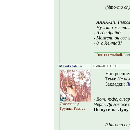
(Что-то спр
- ААААА!!!! Рыбом
- Ну...это же то
- А где драйв?
- Может, он все 
- 0_о Хентай?
"кто-то с улыбкой, (и г
Mitsuki Aili Lu
11-04-2011 11:00
Настроение
Тема:
Не пом
Закладки:
Л
- Вот: кофе, сига
Сказочница
Черт. Да где же о
Группа: Passive
По пути на Луну
(Что-то спр