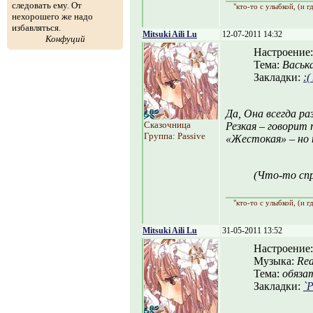
следовать ему. От
"кто-то с улыбкой, (и г
нехорошего же надо
избавляться.
Mitsuki Aili Lu
12-07-2011 14:32
Конфуций
Настроение
Тема:
Васьк
Закладки:
:(
Да, Она всегда р
Сказочница
Резкая – говорит 
Группа: Passive
«Жестокая» – но н
(Что-то спр
"кто-то с улыбкой, (и г
Mitsuki Aili Lu
31-05-2011 13:52
Настроение
Музыка:
Rea
Тема:
обяза
Закладки:
`