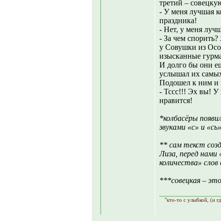
третий – совецкую
- У меня лучшая к
праздника!
- Нет, у меня луч
- За чем спорить?
у Совушки из Осол
изысканные гурм
И долго бы они ещ
услышал их самых
Подошел к ним и 
- Тссс!!! Эх вы! 
нравится!
*колбасёры появил
звуками «с» и «сь
** сам текст созд
Лиза, перед нами 
количества» слов
***совецкая – это
"кто-то с улыбкой, (и г