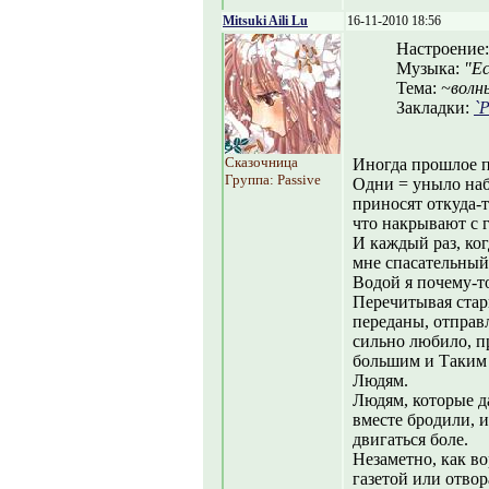
Mitsuki Aili Lu
16-11-2010 18:56
Настроение
Музыка:
"Ес
Тема:
~волн
Закладки:
`
Сказочница
Иногда прошлое п
Группа: Passive
Одни = уныло наб
приносят откуда-
что накрывают с г
И каждый раз, ког
мне спасательный 
Водой я почему-то
Перечитывая стар
переданы, отправ
сильно любило, п
большим и Таким 
Людям.
Людям, которые д
вместе бродили, и
двигаться боле.
Незаметно, как во
газетой или отвор