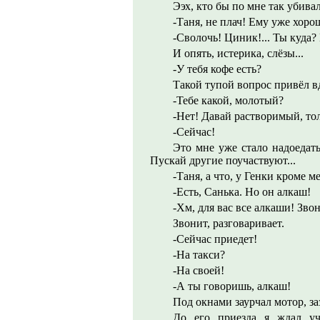
Ээх, кто бы по мне так убива
-Таня, не плач! Ему уже хоро
-Сволочь! Циник!... Ты куда
И опять, истерика, слёзы...
-У тебя кофе есть?
Такой тупой вопрос привёл вд
-Тебе какой, молотый?
-Нет! Давай растворимый, то
-Сейчас!
Это мне уже стало надоедать
Пускай другие поучаствуют...
-Таня, а что, у Генки кроме м
-Есть, Санька. Но он алкаш!
-Хм, для вас все алкаши! Зво
Звонит, разговаривает.
-Сейчас приедет!
-На такси?
-На своей!
-А ты говоришь, алкаш!
Под окнами заурчал мотор, з
До его приезда я ждал уч