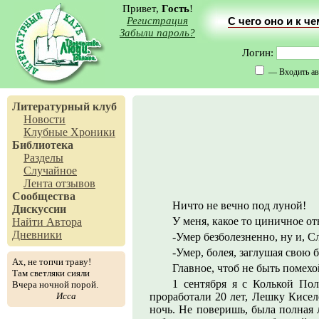
Привет,
Гость
!
Регистрация
С чего оно и к ч
Забыли пароль?
Логин:
— Входить ав
Литературный клуб
Новости
Клубные Хроники
Библиотека
Разделы
Случайное
Лента отзывов
Сообщества
Ничто не вечно под луной!
Дискуссии
У меня, какое то циничное от
Найти Автора
Дневники
-Умер безболезненно, ну и, С
-Умер, болея, заглушая свою б
Ах, не топчи траву!
Главное, чтоб не быть помех
Там светляки сияли
1 сентября я с Колькой По
Вчера ночной порой.
Исса
проработали 20 лет, Лешку Кисел
ночь. Не поверишь, была полная л