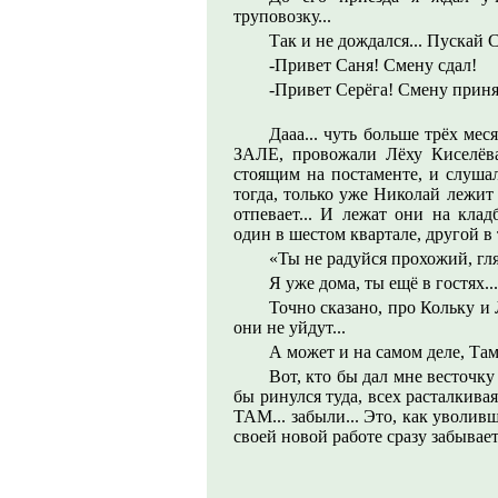
труповозку...
Так и не дождался... Пускай 
-Привет Саня! Смену сдал!
-Привет Серёга! Смену приня
Дааа... чуть больше трёх м
ЗАЛЕ, провожали Лёху Киселёва.
стоящим на постаменте, и слушал
тогда, только уже Николай лежит
отпевает... И лежат они на клад
один в шестом квартале, другой в 
«Ты не радуйся прохожий, гля
Я уже дома, ты ещё в гостях..
Точно сказано, про Кольку и 
они не уйдут...
А может и на самом деле, Там 
Вот, кто бы дал мне весточку
бы ринулся туда, всех расталкивая
ТАМ... забыли... Это, как уволив
своей новой работе сразу забывает