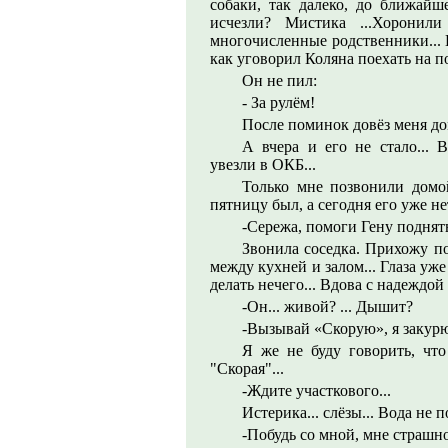
собаки, так далеко, до ближайш
исчезли? Мистика ...Хоронил
многочисленные родственники... В
как уговорил Коляна поехать на п
Он не пил:
- За рулём!
После поминок довёз меня дом
А вчера и его не стало... В
увезли в ОКБ...
Только мне позвонили домой
пятницу был, а сегодня его уже нет
-Сережа, помоги Гену поднять
Звонила соседка. Прихожу по
между кухней и залом... Глаза уже
делать нечего... Вдова с надеждой
-Он... живой? ... Дышит?
-Вызывай «Скорую», я закурю
Я же не буду говорить, что
"Скорая"...
-Ждите участкового...
Истерика... слёзы... Вода не п
-Побудь со мной, мне страшно