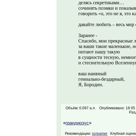
делясь секретиками…
сочинять поэмки и показыв
говорить «о, это не я, это
давайте любить – весь мир
Заранее -
Спасибо, мои прекрасные 
за ваши такие маленькие, н
питают нашу такую
в сущности тесную, немно
и стеснительную Вселенну
ваш наивный
гениально-бездарный,
Я, Бородин.
Объём: 0.097 а.л.
Опубликовано: 18 05
Раз
«
грандиозус
»
Рекомендации:
screamer
Клубная оценка