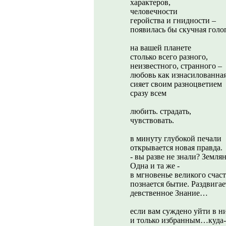
характеров,
человечности
геройства и гнидности –
появилась бы скучная голо
на вашей планете
столько всего разного,
неизвестного, странного –
любовь как изнасилованная
сияет своим разноцветием
сразу всем
любить. страдать,
чувствовать.
в минуту глубокой печали
открывается новая правда.
- вы разве не знали? Земля
Одна и та же -
в мгновенье великого счаст
познается бытие. Раздвига
девственное Знание…
если вам суждено уйти в ни
и только избранным…куда-т