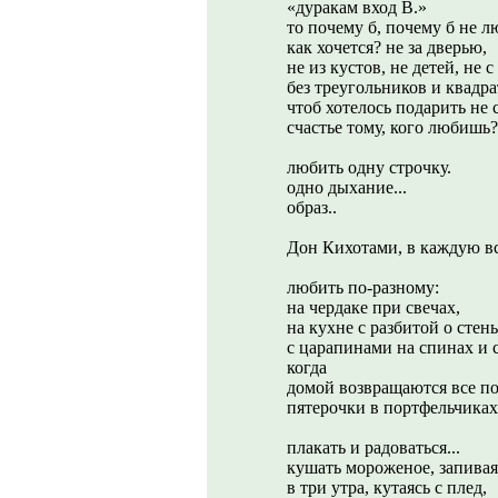
«дуракам вход В.»
то почему б, почему б не л
как хочется? не за дверью,
не из кустов, не детей, не с
без треугольников и квадрат
чтоб хотелось подарить не 
счастье тому, кого любишь?
любить одну строчку.
одно дыхание...
образ..
Дон Кихотами, в каждую вс
любить по-разному:
на чердаке при свечах,
на кухне с разбитой о стен
с царапинами на спинах и с
когда
домой возвращаются все п
пятерочки в портфельчиках
плакать и радоваться...
кушать мороженое, запивая
в три утра, кутаясь с плед,