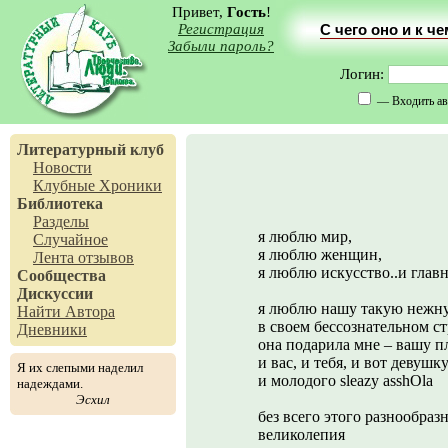
Привет,
Гость
!
Регистрация
С чего оно и к ч
Забыли пароль?
Логин:
— Входить ав
Литературный клуб
Новости
Клубные Хроники
Библиотека
Разделы
я люблю мир,
Случайное
я люблю женщин,
Лента отзывов
я люблю искусство..и главн
Сообщества
Дискуссии
я люблю нашу такую нежн
Найти Автора
в своем бессознательном с
Дневники
она подарила мне – вашу п
и вас, и тебя, и вот девушку
Я их слепыми наделил
и молодого sleazy asshОlа
надеждами.
Эсхил
без всего этого разнообраз
великолепия