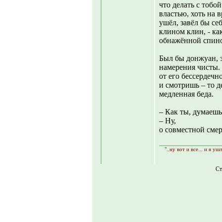
что делать с тобой
властью, хоть на 
ушёл, завёл бы се
клином клин, - как
обнажённой спино
Был бы донжуан, з
намерения чисты. 
от его бессердечн
и смотришь – то де
медленная беда.
– Как ты, думаеш
– Ну,
о совместной сме
"..ну вот и все... и я уш
Ст