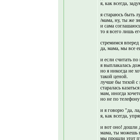
я, как всегда, зад
я стараюсь быть л
/мама, ну, ты же з
и сама соглашаюсь
то я всего лишь е
стремимся вперед 
да, мама, мы все е
и если считать по
я выплакалась до
но я никогда не х
такой ценой.
лучше бы тихой с 
старалась казаться
мам, иногда хочет
но не по телефон
и я говорю "да, л
я, как всегда, упр
и вот оно! дошли 
мама, ты можешь 
мы прошли этот пу