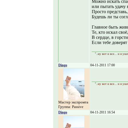
Можно искать спа
или пытать удачу 
Просто представь, 
Будешь ли ты согла
Главное быть жив
Те, кто искал своё
В сердце, в горсти
Если тебе доверят
"..ну вот и все... и я уш
Dingo
04-11-2011 17:00
"..ну вот и все... и я уш
Мастер экспромта
Группа: Passive
Dingo
04-11-2011 16:54