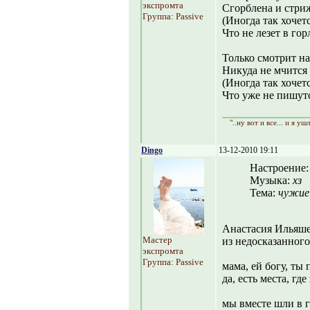
экспромта
Сгорблена и стриж
Группа: Passive
(Иногда так хочет
Что не лезет в гор
Только смотрит на
Никуда не мчится 
(Иногда так хочет
Что уже не пишутс
"..ну вот и все... и я уш
Dingo
13-12-2010 19:11
Настроение
Музыка:
хз
Тема:
чужие
Анастасия Ильяш
Мастер
из недосказанного
экспромта
Группа: Passive
мама, ей богу, ты 
да, есть места, гд
мы вместе шли в г