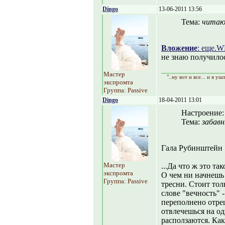
Dingo
13-06-2011 13:56
Тема:
читаю
Вложение
: еще.W
не знаю получилос
Мастер
"..ну вот и все... и я уш
экспромта
Группа: Passive
Dingo
18-04-2011 13:01
Настроение
Тема:
забавн
Гала Рубинштейн 
Мастер
...Да что ж это та
экспромта
О чем ни начнешь 
Группа: Passive
тресни. Стоит тол
слове "вечность" 
переполнено отре
отвлечешься на о
расползаются. Как