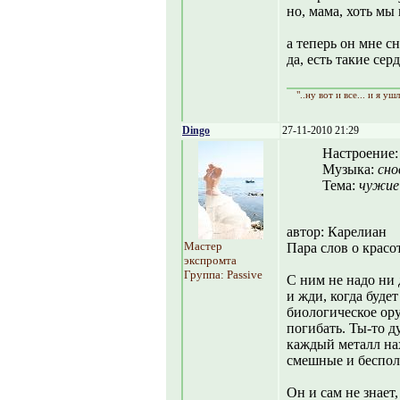
но, мама, хоть мы
а теперь он мне с
да, есть такие сер
"..ну вот и все... и я уш
Dingo
27-11-2010 21:29
Настроение
Музыка:
сно
Тема:
чужие
автор: Карелиан
Мастер
Пара слов о красо
экспромта
Группа: Passive
С ним не надо ни 
и жди, когда будет
биологическое ору
погибать. Ты-то ду
каждый металл нах
смешные и бесполе
Он и сам не знает,