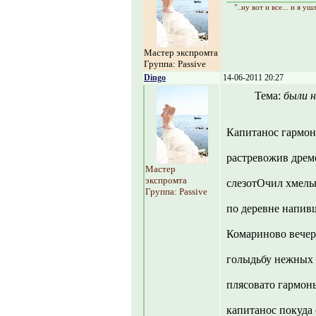
"..ну вот и все... и я уш
Мастер экспромта
Группа: Passive
Dingo
14-06-2011 20:27
Тема:
были н
Капитанос гармон
растревожив дрем
Мастер
экспромта
слезотОчил хмель
Группа: Passive
по деревне напивш
Комариново вечер
голыдьбу нежных 
плясовато гармон
капитанос покуда