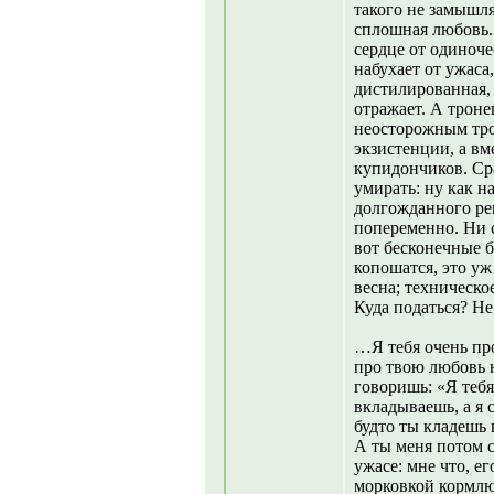
такого не замышля
сплошная любовь. 
сердце от одиноче
набухает от ужаса
дистилированная, 
отражает. А троне
неосторожным тро
экзистенции, а вм
купидончиков. Сра
умирать: ну как н
долгожданного ре
попеременно. Ни с
вот бесконечные 
копошатся, это уж 
весна; техническо
Куда податься? Не 
…Я тебя очень пр
про твою любовь н
говоришь: «Я тебя
вкладываешь, а я 
будто ты кладешь 
А ты меня потом с
ужасе: мне что, ег
морковкой кормлю,