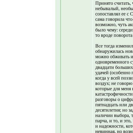
Принято считать, 
небывалый, необы
сопоставлял ее с 
сама говорила что
возможно, чуть ак
было чему: середи
то вроде поворота
Все тогда изменил
обнаружилась нова
можно обживать и
одновременного су
двадцати больших
удачей (особенно 
когда у всей поэз
воздух; не говорю
которые для меня
катастрофичности
разговоры о цифра
пятнадцать или дв
десятилетия; но з
наличии выбора, т
парча, и то, и эт
и надежности, кот
невинная, но воз