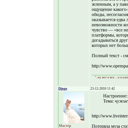
зеленным, а у па
ощущение какого-
обиды, несогласи
оказывается едва 
невозможности ко
чувство — «все не
платформы, котор
догадываться друг
которых нет боль
Полный текст - см
http://www.openspace
"..ну вот и все... и я уш
Dingo
23-12-2010 11:42
Настроение
Тема:
чужие
http://www.liveinte
Мастер
Потеряла муза ста