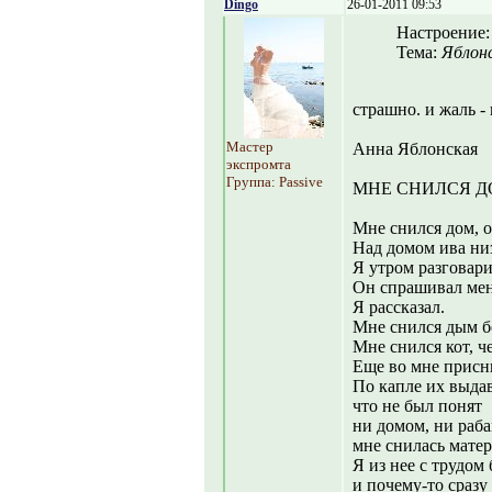
Dingo
26-01-2011 09:53
Настроение
Тема:
Яблон
страшно. и жаль - 
Мастер
Анна Яблонская
экспромта
Группа: Passive
МНЕ СНИЛСЯ 
Мне снился дом, 
Над домом ива ни
Я утром разговари
Он спрашивал меня
Я рассказал.
Мне снился дым бе
Мне снился кот, ч
Еще во мне присн
По капле их выда
что не был понят
ни домом, ни раба
мне снилась матер
Я из нее с трудом
и почему-то сраз