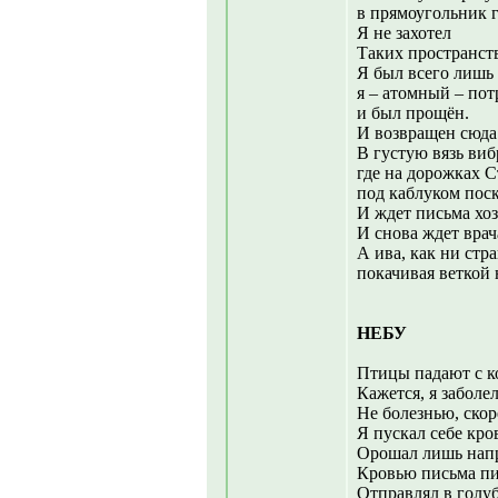
в прямоугольник г
Я не захотел
Таких пространст
Я был всего лишь 
я – атомный – пот
и был прощён.
И возвращен сюда
В густую вязь ви
где на дорожках 
под каблуком по
И ждет письма хоз
И снова ждет врач
А ива, как ни стра
покачивая веткой
НЕБУ
Птицы падают с к
Кажется, я заболел
Не болезнью, скор
Я пускал себе кро
Орошал лишь напр
Кровью письма пи
Отправлял в голу