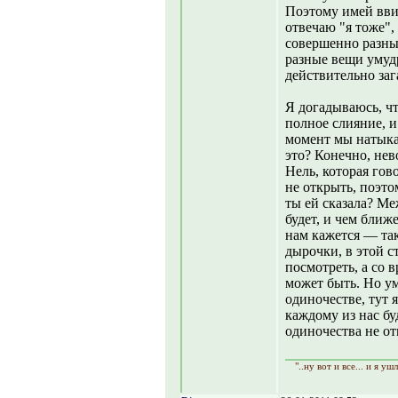
Поэтому имей ввид
отвечаю "я тоже",
совершенно разны
разные вещи умудр
действительно заг
Я догадываюсь, чт
полное слияние, и
момент мы натыкаем
это? Конечно, нев
Нель, которая гов
не открыть, поэто
ты ей сказала? Ме
будет, и чем ближ
нам кажется — так
дырочки, в этой с
посмотреть, а со 
может быть. Но ум
одиночестве, тут я
каждому из нас бу
одиночества не о
"..ну вот и все... и я уш