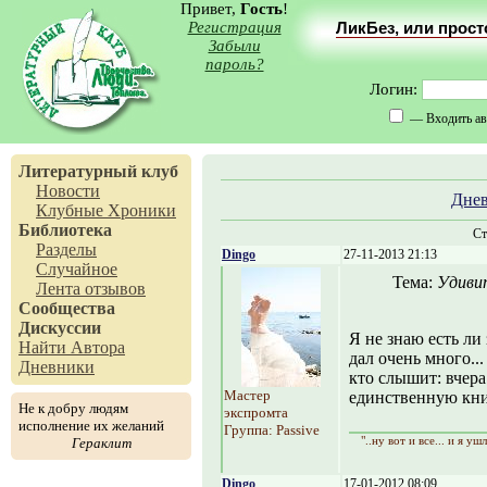
Привет,
Гость
!
Регистрация
ЛикБез, или прос
Забыли
пароль?
Логин:
— Входить ав
Литературный клуб
Новости
Дне
Клубные Хроники
Библиотека
Ст
Разделы
Dingo
27-11-2013 21:13
Случайное
Тема:
Удивит
Лента отзывов
Сообщества
Дискуссии
Я не знаю есть ли 
Найти Автора
дал очень много...
Дневники
кто слышит: вчера
Мастер
единственную книг
Не к добру людям
экспромта
исполнение их желаний
Группа: Passive
"..ну вот и все... и я уш
Гераклит
Dingo
17-01-2012 08:09