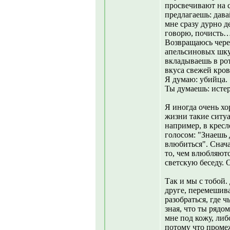
просвечивают на с
предлагаешь: дава
мне сразу дурно д
говорю, почисть… 
Возвращаюсь через
апельсиновых шкур
вкладываешь в рот
вкуса свежей кров
Я думаю: убийца.
Ты думаешь: ист
Я иногда очень хо
жизни такие ситуа
например, в крес
голосом: "Знаешь д
влюбиться". Снача
то, чем влюбляютс
светскую беседу. 
Так и мы с тобой.
друге, перемешива
разобраться, где 
зная, что ты рядом
мне под кожу, либ
потому что проме