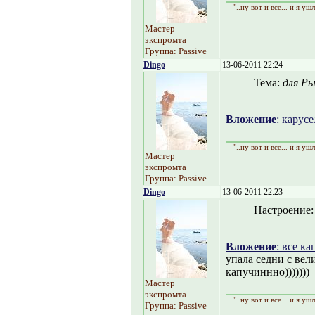
"..ну вот и все... и я уш
Мастер
экспромта
Группа: Passive
Dingo
13-06-2011 22:24
Тема:
для Ры
Вложение
: карус
"..ну вот и все... и я уш
Мастер
экспромта
Группа: Passive
Dingo
13-06-2011 22:23
Настроение
Вложение
: все к
упала седни с вели
капучиннно)))))))
Мастер
экспромта
"..ну вот и все... и я уш
Группа: Passive