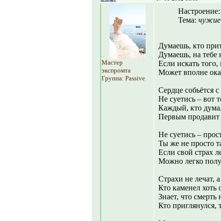
Настроение
Тема:
чужие 
Думаешь, кто прит
Думаешь, на тебе 
Мастер
Если искать того, 
экспромта
Может вполне оказ
Группа: Passive
Сердце собьётся с
Не суетись – вот 
Каждый, кто думал
Первым продавит 
Не суетись – прос
Ты же не просто та
Если свой страх 
Можно легко полу
Страхи не лечат, а
Кто каменел хоть 
Знает, что смерть 
Кто приглянулся, т