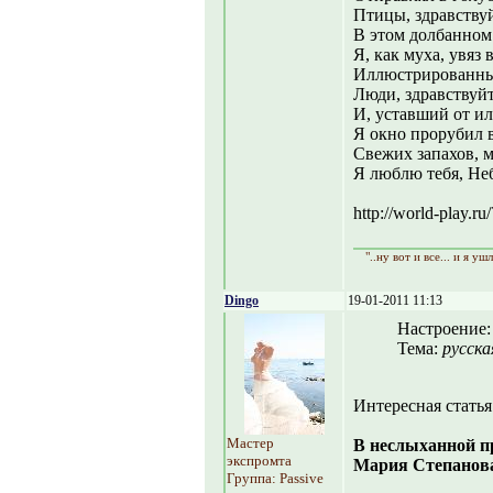
Птицы, здравствуй
В этом долбанном
Я, как муха, увяз 
Иллюстрированны
Люди, здравствуйт
И, уставший от и
Я окно прорубил 
Свежих запахов, м
Я люблю тебя, Неб
http://world-play.
"..ну вот и все... и я уш
Dingo
19-01-2011 11:13
Настроение
Тема:
русска
Интересная статья
Мастер
В неслыханной п
экспромта
Мария Степанова 
Группа: Passive