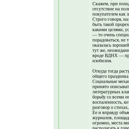
Скажем, при поход
отсутствие на по
покупателем как з
Строго говоря, на
быть такой прорех
какими целями, ус
— то очень специа
порадоваться, не 
оказалась хорошей
тут же, неожиданн
вроде ВДНХ — пр
изобилия.
Откуда тогда раст
общего праздника
Социальные механ
принято описыват
литературных кла
борьбу со всеми е
воспаленность, ко
разговор о стихах
Ее и вправду объя
журналов, площад
огромно, места мн
располагать к гор