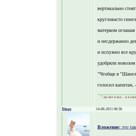
вертикально стоят
кругловасто сине
матерком оглашая 
и несдержанно дев
и испужно все кр
удобряли новозом 
"Чтобще я "Шанел
голосил капитан, 
"..ну вот и все... и я уш
Dingo
14-06-2011 06:50
Вложение
: это т