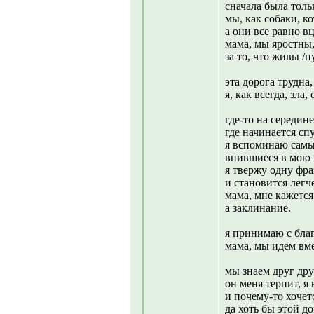
сначала была тольк
мы, как собаки, к
а они все равно в
мама, мы яростны,
за то, что живы /п
эта дорога трудна,
я, как всегда, зла,
где-то на середине
где начинается спу
я вспоминаю самы
впившиеся в мою п
я твержу одну фра
и становится легч
мама, мне кажется
а заклинание.
я принимаю с бла
мама, мы идем вме
мы знаем друг дру
он меня терпит, я 
и почему-то хочетс
да хоть бы этой 