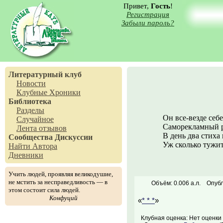
Привет,
Гость
!
Регистрация
Забыли пароль?
Литературный клуб
Новости
Клубные Хроники
Библиотека
Разделы
Он все-везде себе
Случайное
Саморекламный р
Лента отзывов
В день два стиха 
Сообщества
Дискуссии
Уж сколько тужитс
Найти Автора
Дневники
Учить людей, проявляя великодушие,
не мстить за несправедливость — в
Объём: 0.006 а.л.
Опубл
этом состоит сила людей.
Конфуций
«
* * *
»
Клубная оценка: Нет оценки