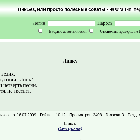
ЛикБез, или просто полезные советы
- навигация, п
Логин:
Пароль:
— Входить автоматически;
— Отключить проверку по 
Линку
 велик,
усский "Линк",
и четверть песни.
я, не треснет.
иковано: 16 07 2009
Рейтинг: 10.12
Просмотров: 2408
Голосов: 3
Разде
Цикл:
(без цикла)