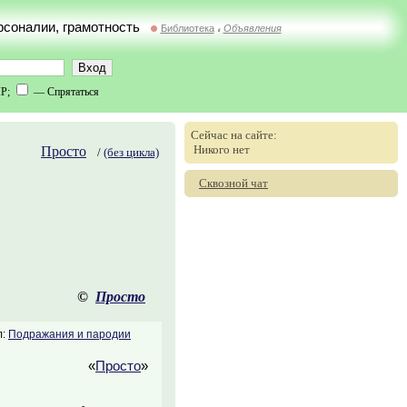
ерсоналии, грамотность
Библиотека
Объявления
//
IP;
— Спрятаться
Сейчас на сайте:
Никого нет
Просто
/
(без цикла)
Сквозной чат
©
Просто
л:
Подражания и пародии
«
Просто
»