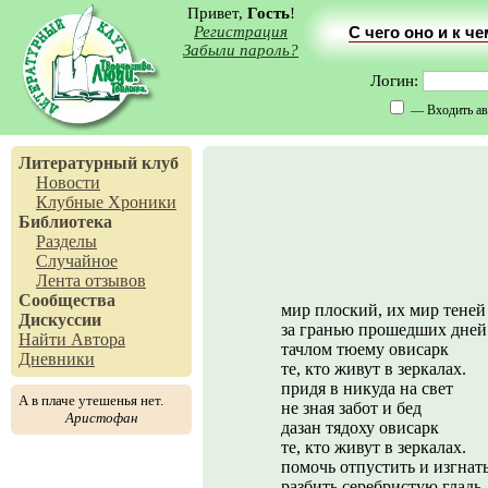
Привет,
Гость
!
Регистрация
С чего оно и к ч
Забыли пароль?
Логин:
— Входить ав
Литературный клуб
Новости
Клубные Хроники
Библиотека
Разделы
Случайное
Лента отзывов
Сообщества
мир плоский, их мир теней
Дискуссии
за гранью прошедших дней
Найти Автора
тачлом тюему овисарк
Дневники
те, кто живут в зеркалах.
придя в никуда на свет
А в плаче утешенья нет.
не зная забот и бед
Аристофан
дазан тядоху овисарк
те, кто живут в зеркалах.
помочь отпустить и изгнат
разбить серебристую гладь