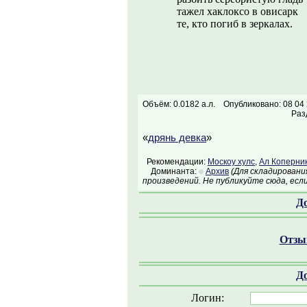
тажел хаклоксо в овисарк
те, кто погиб в зеркалах.
Объём: 0.0182 а.л.
Опубликовано: 08 04
Раз
«
дрянь девка
»
Рекомендации:
Москоу хулс
,
Ал Коперни
Доминанта:
Архив
(Для складировани
произведений. Не публикуйте сюда, есл
Д
Отзыв
Д
Логин: