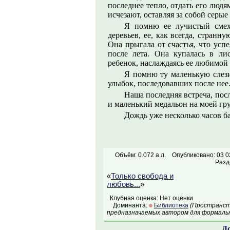
последнее тепло, отдать его людя
исчезают, оставляя за собой серые
Я помню ее лучистый смех
деревьев, ее, как всегда, странн
Она прыгала от счастья, что усп
после лета. Она купалась в ли
ребенок, наслаждаясь ее любимой
Я помню ту маленькую слези
улыбок, последовавших после нее
Наша последняя встреча, пос
и маленький медальон на моей г
Дождь уже несколько часов 
Объём: 0.072 а.л.
Опубликовано: 03 0
Разд
«
Только свобода и
любовь...
»
Клубная оценка: Нет оценки
Доминанта:
Библиотека
(Пространств
предназначаемых автором для формальн
Д