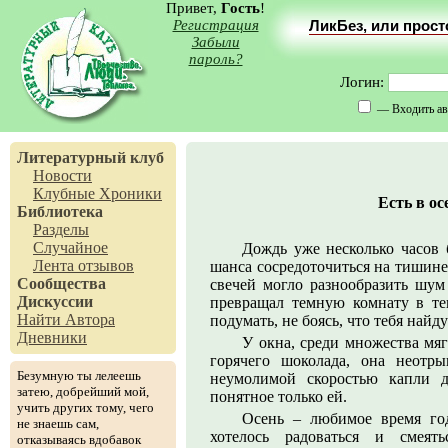
Привет,
Гость
!
Регистрация
ЛикБез, или прос
Забыли
пароль?
Логин:
— Входить ав
Литературный клуб
Новости
Клубные Хроники
Есть в ос
Библиотека
Разделы
Случайное
Дождь уже несколько часов 
Лента отзывов
шанса сосредоточиться на тишине
Сообщества
свечей могло разнообразить шум
Дискуссии
превращал темную комнату в те
Найти Автора
подумать, не боясь, что тебя найду
Дневники
У окна, среди множества мя
горячего шоколада, она неотр
Безумную ты лелеешь
неумолимой скоростью капли д
затею, добрейший мой,
понятное только ей.
учить других тому, чего
Осень – любимое время го
не знаешь сам,
хотелось радоваться и смеят
отказываясь вдобавок