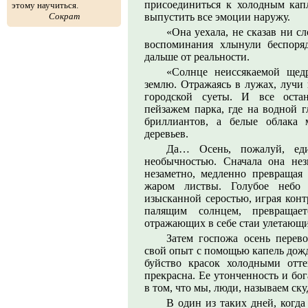
присоединиться к холодным капл
этому научиться.
Сократ
выпустить все эмоции наружу.
«Она уехала, не сказав ни с
воспоминания хлынули беспоря
дальше от реальности.
«Солнце неиссякаемой щед
землю. Отражаясь в лужах, лучи 
городской суеты. И все остан
пейзажем парка, где на водной г
бриллиантов, а белые облака 
деревьев.
Да… Осень, пожалуй, един
необычностью. Сначала она нез
незаметно, медленно превращая
жаром листвы. Голубое небо 
изысканной серостью, играя конт
палящим солнцем, превращае
отражающих в себе стаи улетающи
Затем госпожа осень пере
свой опыт с помощью капель дожд
буйство красок холодными отт
прекрасна. Ее утонченность и бог
в том, что мы, люди, называем ск
В один из таких дней, когда