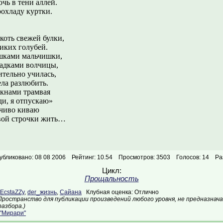
чь в тени аллей.
рохладу куртки.
якоть свежей булки,
иких голубей.
ашками мальчишки,
адками волчицы,
тельно училась,
ела разлюбить.
окнами трамвая
ди, я отпускаю»
мчиво киваю
вой строчки жить…
убликовано: 08 08 2006
Рейтинг: 10.54
Просмотров: 3503
Голосов: 14
Ра
Цикл:
Прощальность
EcstaZZy
,
der_жизнь
,
Сайана
Клубная оценка: Отлично
Пространство для публикации произведений любого уровня, не предназнач
азбора.)
"Мирари"