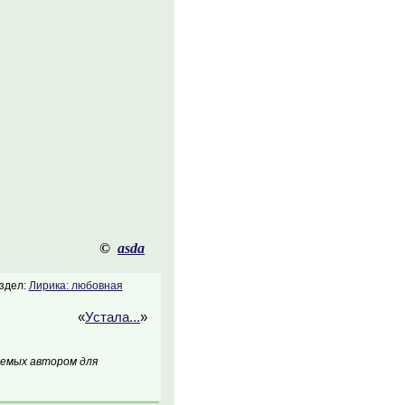
©
asda
здел:
Лирика: любовная
«
Устала...
»
аемых автором для