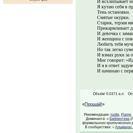
И всхлипывает но
Я кутаю себя в п
Тень остановки.
Смятые окурки.
Старик, терзая м
Прикармливает д
И девочка с зам
И женщина с пов
Любить тебя мучи
Но так легко сум
И взмах руки за 
Мне говорит: «И
И я в ответ заду
И начинаю с пер
Объём: 0.0371 а.л.
Оп
«
Прощай!
»
Рекомендации:
rustle
,
Flame
,
Доминанта:
Библиотека
(
формального критического р
В сообществах:
Альманах 