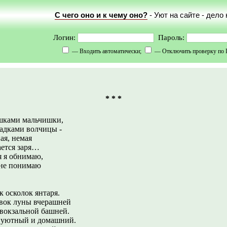
С чего оно и к чему оно?
- Уют на сайте - дело
Логин:
Пароль:
— Входить автоматически;
— Отключить проверку по 
* * *
ашками мальчишки,
адками волчицы -
ая, немая
ается заря…
я я обнимаю,
 не понимаю
к осколок янтаря.
вок луны вчерашней
 вокзальной башней.
 уютный и домашний.