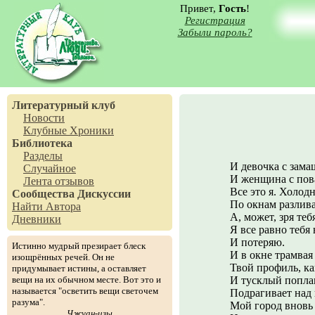
Привет,
Гость
!
Регистрация
Забыли пароль?
Литературный клуб
Новости
Клубные Хроники
Библиотека
Разделы
И девочка с зам
Случайное
И женщина с пов
Лента отзывов
Все это я. Холодн
Сообщества
Дискуссии
По окнам разлив
Найти Автора
А, может, зря теб
Дневники
Я все равно тебя
И потеряю.
Истинно мудрый презирает блеск
И в окне трамвая
изощрённых речей. Он не
Твой профиль, ка
придумывает истины, а оставляет
вещи на их обычном месте. Вот это и
И тусклый попла
называется "осветить вещи светочем
Подрагивает над
разума".
Мой город вновь
Чжуан-цзы