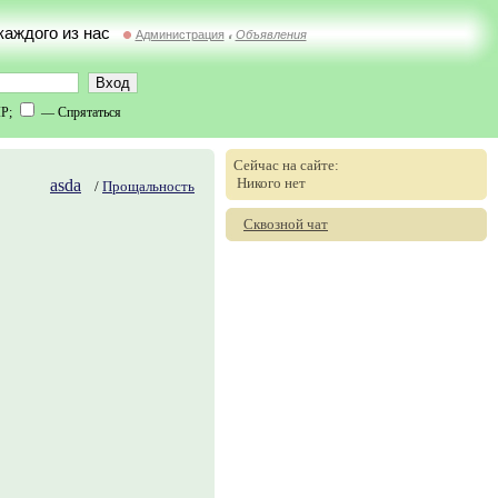
 каждого из нас
Администрация
Объявления
//
IP;
— Спрятаться
Сейчас на сайте:
Никого нет
asda
/
Прощальность
Сквозной чат