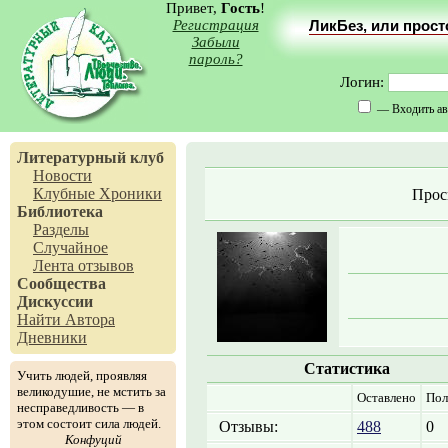
Привет,
Гость
!
Регистрация
ЛикБез, или прос
Забыли
пароль?
Логин:
— Входить ав
Литературный клуб
Новости
Клубные Хроники
Прос
Библиотека
Разделы
Случайное
Лента отзывов
Сообщества
Дискуссии
Найти Автора
Дневники
Статистика
Учить людей, проявляя
великодушие, не мстить за
Оставлено
Пол
несправедливость — в
этом состоит сила людей.
Отзывы:
488
0
Конфуций