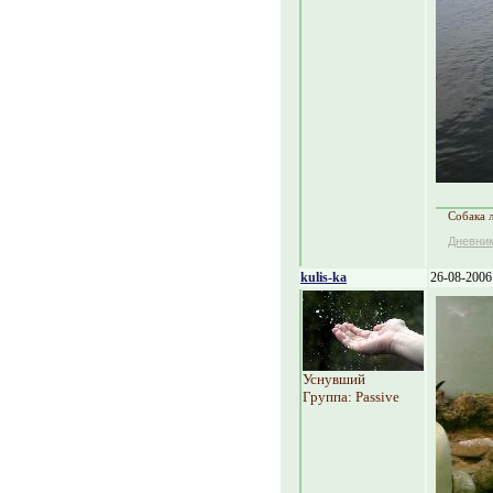
Собака л
Дневни
kulis-ka
26-08-2006
Уснувший
Группа: Passive