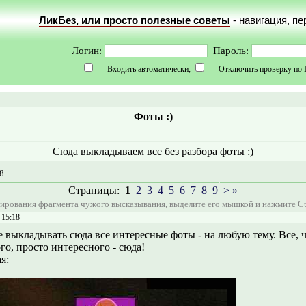
ЛикБез, или просто полезные советы
- навигация, п
Логин:
Пароль:
— Входить автоматически;
— Отключить проверку по 
Фоты :)
Сюда выкладываем все без разбора фоты :)
18
Страницы:
1
2
3
4
5
6
7
8
9
>
»
ирования фрагмента чужого высказывания, выделите его мышкой и нажмите Ct
 15:18
 выкладывать сюда все интересные фоты - на любую тему. Все, ч
о, просто интересного - сюда!
я: