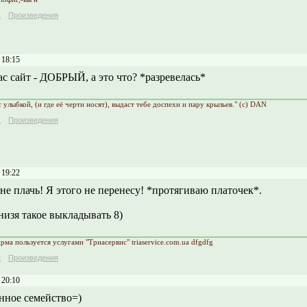
к
Произведения
 18:15
ас сайт - ДОБРЫЙ, а это что? *разревелась*
с улыбкой, (и где её черти носят), выдаст тебе доспехи и пару крыльев." (с) DAN
к
Произведения
 19:22
не плачь! Я этого не перенесу! *протягиваю платочек*.
низя такое выкладывать 8)
ма пользуется услугами "Триасервис" triaservice.com.ua dfgdfg
к
Произведения
 20:10
нное семейство=)