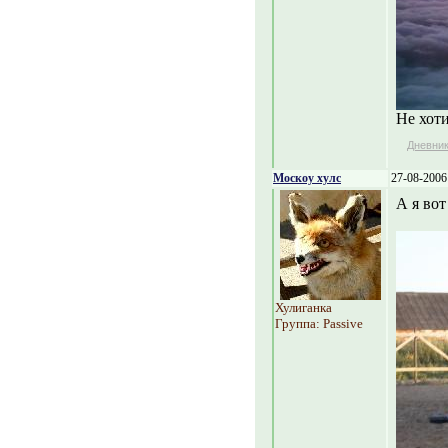
Не хоти
Дневни
Москоу хулс
27-08-2006
А я во
Хулиганка
Группа: Passive