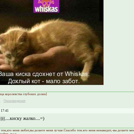
ица королевства глубоких долин]
к
Произведения
 17:41
((....киску жалко....=)
 тем,кто меня любит,вы делаете меня лучше.Спасибо тем.кто меня ненавидит,-вы делаете ме
пофиг,-вы н