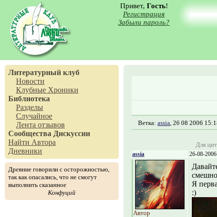
Привет,
Гость
!
Регистрация
Забыли пароль?
Литературный клуб
Новости
Клубные Хроники
Библиотека
Разделы
Случайное
Ветка:
assia
, 26 08 2006 15:
Лента отзывов
Сообщества
Дискуссии
Найти Автора
Для цит
Дневники
assia
26-08-2006
Давайте
Древние говорили с осторожностью,
смешног
так как опасались, что не смогут
Я перва
выполнить сказанное
:)
Конфуций
Автор