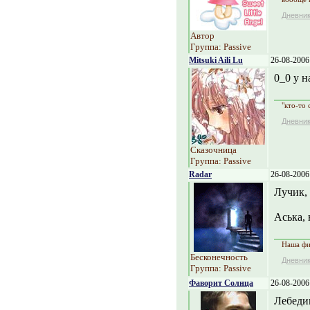
Дневни
Автор
Группа: Passive
Mitsuki Aili Lu
26-08-2006
0_0 у н
"кто-то 
Дневни
Сказочница
Группа: Passive
Radar
26-08-2006
Лучик, 
Аська, 
Наша фир
Бесконечность
Дневни
Группа: Passive
Фаворит Солнца
26-08-2006
Лебеди