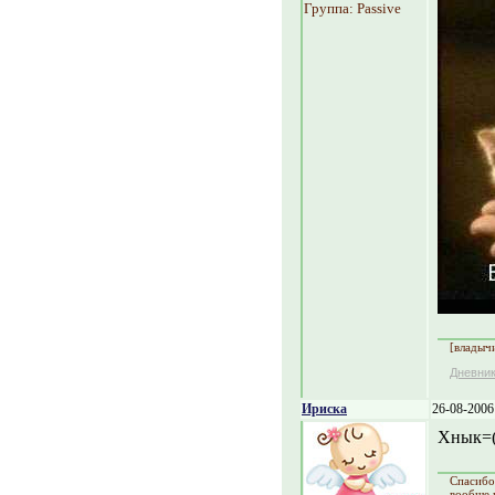
Группа: Passive
[владыч
Дневни
Ириска
26-08-2006
Хнык=((
Спасибо
вообще 