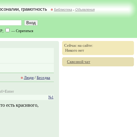
ерсоналии, грамотность
Библиотека
Объявления
//
IP;
— Спрятаться
Сейчас на сайте:
Никого нет
Сквозной чат
Люди
/
Беседка
rl+Enter
№1
то есть красивого,