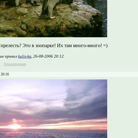
прелесть? Это в зоопарке! Их там много-много! =)
ие правил
kulis-ka
, 26-08-2006 20:12
к
Произведения
 20:16