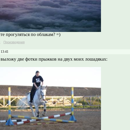
те прогуляться по облакам? =)
к
Произведения
 13:41
т выложу две фотки прыжков на двух моих лошадяках: