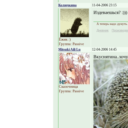
Колючкина
11-04-2006 23:15
Издеваешься? :)))
А теперь надо дунуть.
Дневник
Произведе
Ёжик :)
Группа: Passive
Mitsuki Aili Lu
12-04-2006 14:45
Вкуснятина..хочу.
Сказочница
Группа: Passive