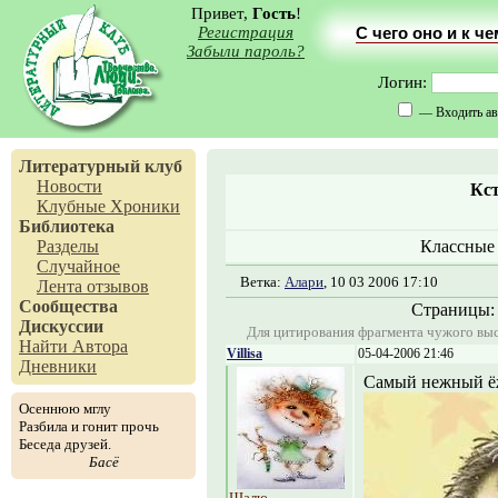
Привет,
Гость
!
Регистрация
С чего оно и к ч
Забыли пароль?
Логин:
— Входить ав
Литературный клуб
Новости
Кст
Клубные Хроники
Библиотека
Разделы
Классные 
Случайное
Ветка:
Алари
, 10 03 2006 17:10
Лента отзывов
Сообщества
Страницы
Дискуссии
Для цитирования фрагмента чужого выс
Найти Автора
Villisa
05-04-2006 21:46
Дневники
Самый нежный ёж
Осеннюю мглу
Разбила и гонит прочь
Беседа друзей.
Басё
Шалю