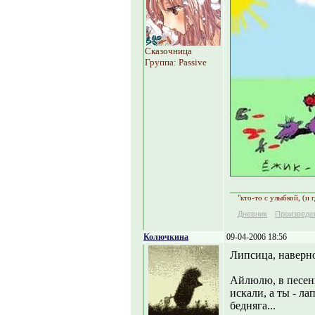
Сказочница
Группа: Passive
"кто-то с улыбкой, (и 
Дневник
Произведе
Колючкина
09-04-2006 18:56
Липсица, наверно
Айлюлю, в песен
искали, а ты - лап
бедняга...