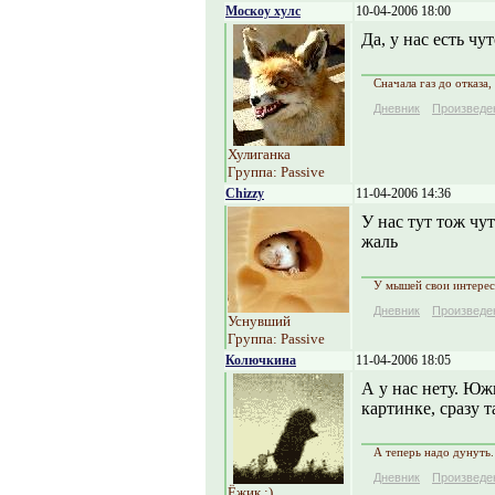
Москоу хулс
10-04-2006 18:00
Да, у нас есть чу
Сначала газ до отказа,
Дневник
Произведе
Хулиганка
Группа: Passive
Chizzy
11-04-2006 14:36
У нас тут тож чут
жаль
У мышей свои интере
Дневник
Произведе
Уснувший
Группа: Passive
Колючкина
11-04-2006 18:05
А у нас нету. Южн
картинке, сразу т
А теперь надо дунуть.
Дневник
Произведе
Ёжик :)