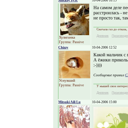
Москоу хулс
10-04-2006 10:15
На самом деле пе
расстроилась - н
не просто так, 
Сначала газ до отказа,
Дневник
Произведе
Хулиганка
Группа: Passive
Chizzy
10-04-2006 12:52
Какой мальчик с 
А ёжики прикольн
:-))))
Сообщение правил
C
Уснувший
Группа: Passive
У мышей свои интере
Дневник
Произведе
Mitsuki Aili Lu
10-04-2006 15:00