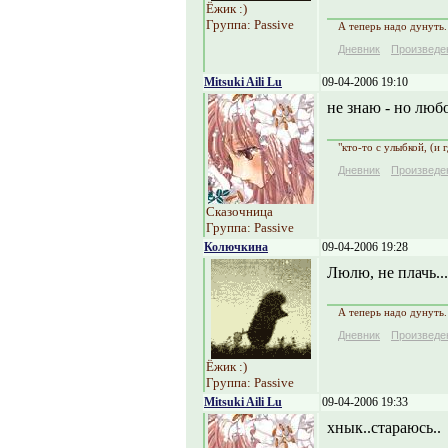
Ёжик :)
Группа: Passive
А теперь надо дунуть.
Дневник
Произведе
Mitsuki Aili Lu
09-04-2006 19:10
не знаю - но люб
"кто-то с улыбкой, (и 
Дневник
Произведе
Сказочница
Группа: Passive
Колючкина
09-04-2006 19:28
Люлю, не плачь...
А теперь надо дунуть.
Дневник
Произведе
Ёжик :)
Группа: Passive
Mitsuki Aili Lu
09-04-2006 19:33
хнык..стараюсь..