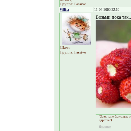
Группа: Passive
Villisa
11-04-2006 22:19
Возьми пока так...
Шалю
Группа: Passive
"Эээх, мне бы только 
царстве")
Дневник