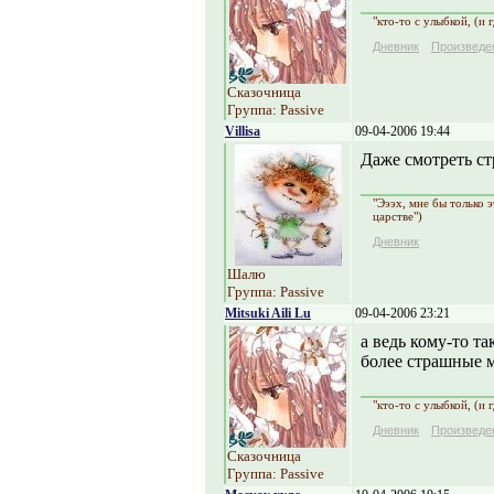
"кто-то с улыбкой, (и 
Дневник
Произведе
Сказочница
Группа: Passive
Villisa
09-04-2006 19:44
Даже смотреть ст
"Эээх, мне бы только 
царстве")
Дневник
Шалю
Группа: Passive
Mitsuki Aili Lu
09-04-2006 23:21
а ведь кому-то та
более страшные м
"кто-то с улыбкой, (и 
Дневник
Произведе
Сказочница
Группа: Passive