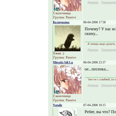
Дневник
Произведе
Сказочница
Группа: Passive
Колючкина
06-04-2006 17:58
Почему? У нас вс
скину...
А теперь надо дунуть.
Дневник
Произведе
Ёжик :)
Группа: Passive
Mitsuki Aili Lu
06-04-2006 23:37
ое...песенка...
"кто-то с улыбкой, (и 
Дневник
Произведе
Сказочница
Группа: Passive
Natalie
07-04-2006 10:15
Ребят, вы что? По