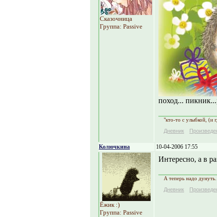
Сказочница
Группа: Passive
поход... пикник..
"кто-то с улыбкой, (и 
Дневник
Произведе
Колючкина
10-04-2006 17:55
Интересно, а в р
А теперь надо дунуть.
Дневник
Произведе
Ёжик :)
Группа: Passive