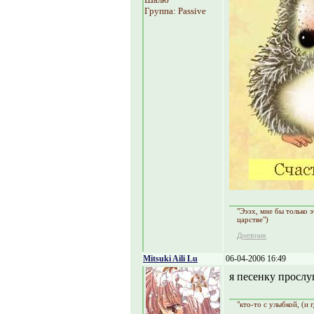
Группа: Passive
"Эээх, мне бы только 
царстве")
Дневник
Mitsuki Aili Lu
06-04-2006 16:49
я песенку прослу
"кто-то с улыбкой, (и 