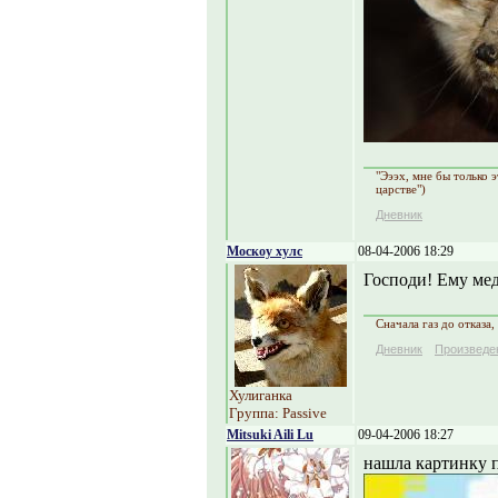
"Эээх, мне бы только 
царстве")
Дневник
Москоу хулс
08-04-2006 18:29
Господи! Ему мед
Сначала газ до отказа,
Дневник
Произведе
Хулиганка
Группа: Passive
Mitsuki Aili Lu
09-04-2006 18:27
нашла картинку п