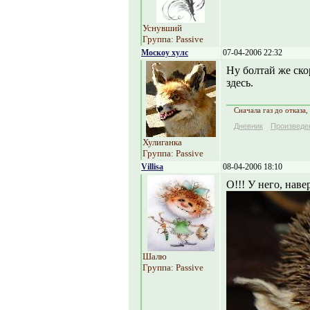
Уснувший
Группа: Passive
Москоу хулс
07-04-2006 22:32
Ну болтай же ско
здесь.
Сначала газ до отказа,
Дневник
Произведе
Хулиганка
Группа: Passive
Villisa
08-04-2006 18:10
О!!! У него, нав
Шалю
Группа: Passive