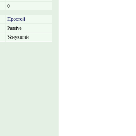
0
Простой
Passive
Уснувший