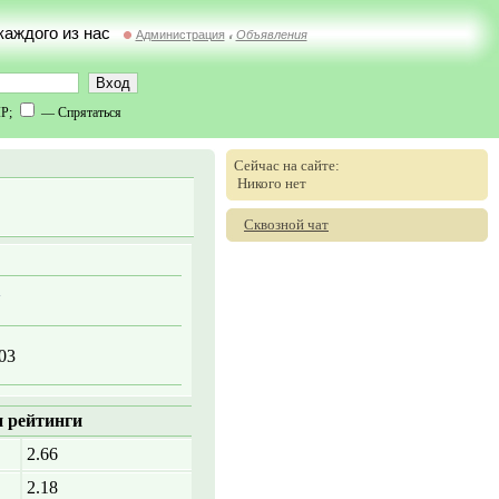
 каждого из нас
Администрация
Объявления
//
IP;
— Спрятаться
Сейчас на сайте:
Никого нет
Сквозной чат
03
 рейтинги
2.66
2.18