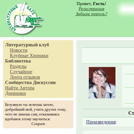
Привет,
Гость
!
Регистрация
Забыли пароль?
Литературный клуб
Новости
Клубные Хроники
Библиотека
Разделы
Случайное
Лента отзывов
Сообщества
Дискуссии
Найти Автора
Дневники
Безумную ты лелеешь затею,
добрейший мой, учить других тому,
Ст
чего не знаешь сам, отказываясь
вдобавок этому научиться.
Произведения
:
Сократ