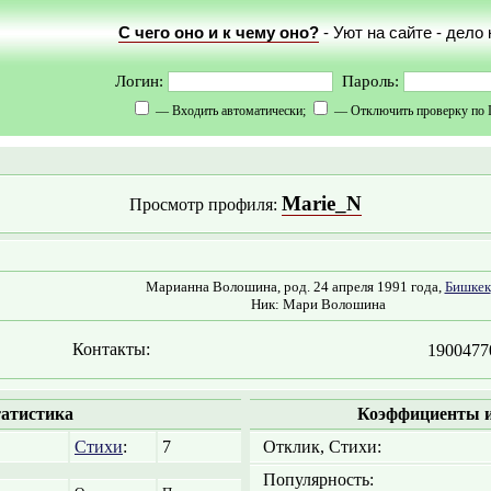
С чего оно и к чему оно?
- Уют на сайте - дело
Логин:
Пароль:
— Входить автоматически;
— Отключить проверку по 
Marie_N
Просмотр профиля:
Марианна Волошина, род. 24 апреля 1991 года,
Бишкек
Ник: Мари Волошина
Контакты:
1900477
атистика
Коэффициенты и
Стихи
:
7
Отклик, Стихи:
Популярность: