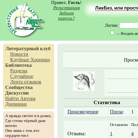
Привет,
Гость
!
Регистрация
ЛикБез, или прос
Забыли
пароль?
Логин:
— Входить ав
Литературный клуб
Новости
Клубные Хроники
Просм
Библиотека
Разделы
Случайное
Лента отзывов
Сообщества
Дискуссии
Найти Автора
Статистика
Дневники
Произведения
:
Проза
:
1
А правда светит и в домах,
Где стены чёрный дым
Оставлено
Пол
коптит.
Она лишь с тем, кто
Отзывы:
1
4
сердцем чист.