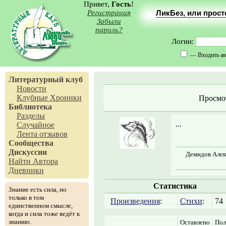
Привет,
Гость
!
Регистрация
ЛикБез, или прос
Забыли
пароль?
Логин:
— Входить ав
Литературный клуб
Новости
Клубные Хроники
Просмо
Библиотека
Разделы
...
Случайное
Лента отзывов
Сообщества
Дискуссии
Демидов Алекс
Найти Автора
Дневники
Статистика
Знание есть сила, но
только в том
Произведения
:
Стихи
:
74
единственном смысле,
когда и сила тоже ведёт к
знанию.
Оставлено
Пол