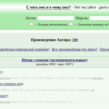
С чего оно и к чему оно?
- Уют на сайте - дело
Логин:
Пароль:
— Входить автоматически;
— Отключить проверку по 
Произведения Автора:
AW
зведения (авторский порядок)
Все произведения (по дате)
Проз
Играя словами (экспериментальные)
(декабрь 2006 - март 2007)
/
»
ная поэзия
, Объём: 0.0356 а.л., 16 12 2006, Отзывов: 11, Рейтинг: 10.31, Рекомендации:
Енигматик..
н (ответ nn)
»
 0.0286 а.л., 06 02 2007, Отзывов: 7, Клубная: Отлично, Рейтинг: 10.35, Рекомендации:
cut
нее/
»
ная поэзия
, Объём: 0.0353 а.л., 08 02 2007, Отзывов: 6, Рейтинг: 10.12