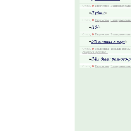
Стихи,
Творчество
,
Эксперименталь
«
/Гудки/
»
Стихи,
Творчество
,
Эксперименталь
«
/10/
»
Стихи,
Творчество
,
Эксперименталь
«
/30 кривых хокку/
»
Стихи,
Библиотека
,
Твердые формы:
сахарных кроликов~
«
/Мы были разного-р
Стихи,
Творчество
,
Эксперименталь