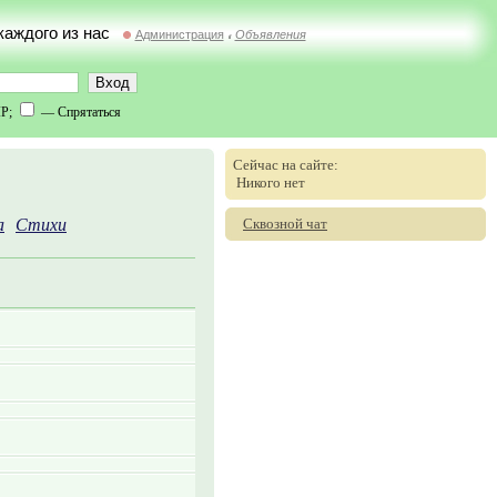
 каждого из нас
Администрация
Объявления
//
IP;
— Спрятаться
Сейчас на сайте:
Никого нет
Сквозной чат
а
Стихи