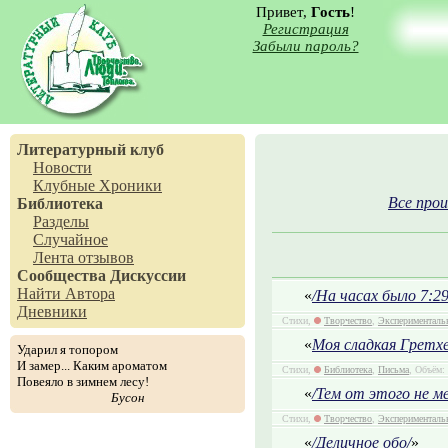
Привет,
Гость
!
Регистрация
Забыли пароль?
Литературный клуб
Новости
Клубные Хроники
Все прои
Библиотека
Разделы
Случайное
Лента отзывов
Сообщества
Дискуссии
Найти Автора
«
/На часах было 7:29
Дневники
Стихи,
Творчество
,
Эксперименталь
«
Моя сладкая Гретхе
Ударил я топором
И замер... Каким ароматом
Стихи,
Библиотека
,
Письма
, Объём:
Повеяло в зимнем лесу!
«
/Тем от этого не ме
Бусон
Стихи,
Творчество
,
Эксперименталь
«
/Деличное обо/
»