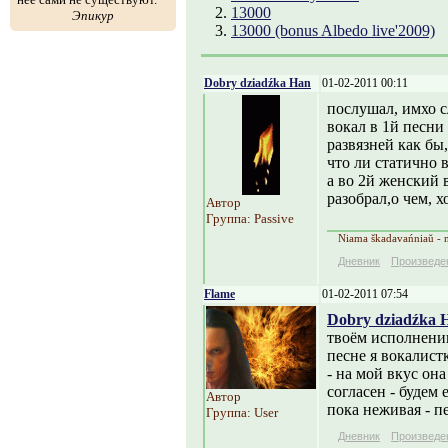
2.
13000
Эпикур
3.
13000 (bonus Albedo live'2009)
Dobry dziadźka Han
01-02-2011 00:11
послушал, имхо 
вокал в 1й песни
развязней как бы
что ли статично 
а во 2й женский 
разобрал,о чем, х
Автор
Группа: Passive
Niama škadavańniaŭ - ni
Дневник
Произведе
Flame
01-02-2011 07:54
Dobry dziadźka 
твоём исполнении
песне я вокалист
- на мой вкус он
согласен - будем
Автор
пока неживая - п
Группа: User
Дневник
Произведе