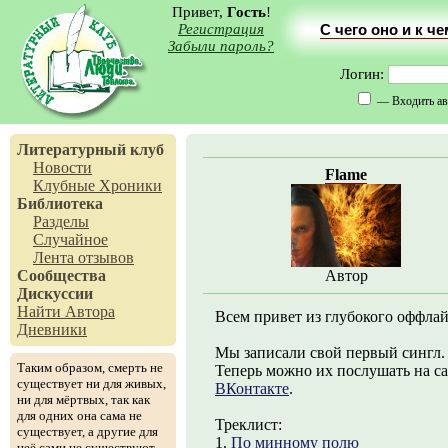
Привет,
Гость
!
Регистрация
С чего оно и к ч
Забыли пароль?
Логин:
— Входить ав
Литературный клуб
Новости
Flame
Клубные Хроники
Библиотека
Разделы
Случайное
Лента отзывов
Сообщества
Автор
Дискуссии
Найти Автора
Всем привет из глубокого оффлайн
Дневники
Мы записали свой первый сингл. 
Таким образом, смерть не
Теперь можно их послушать на с
существует ни для живых,
ВКонтакте
.
ни для мёртвых, так как
для одних она сама не
Треклист:
существует, а другие для
1.
По минному полю
неё сами не существуют.