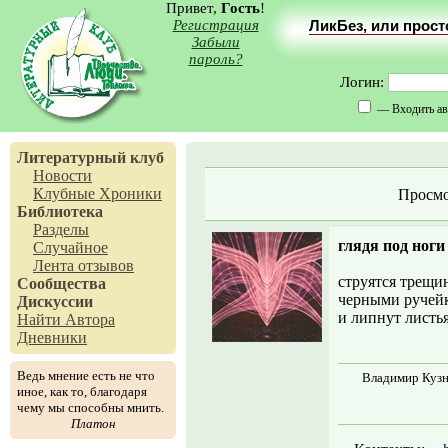
Привет,
Гость
!
Регистрация
ЛикБез, или прос
Забыли
пароль?
Логин:
— Входить ав
Литературный клуб
Новости
Клубные Хроники
Просмо
Библиотека
Разделы
глядя под ноги
Случайное
Лента отзывов
струятся трещи
Сообщества
черными ручейк
Дискуссии
и липнут листь
Найти Автора
Дневники
Ведь мнение есть не что
Владимир Кузне
иное, как то, благодаря
чему мы способны мнить.
Платон