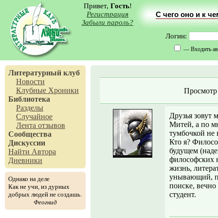
Привет,
Гость
!
Регистрация
С чего оно и к ч
Забыли пароль?
Логин:
— Входить ав
Литературный клуб
Новости
Клубные Хроники
Просмотр
Библиотека
Разделы
Друзья зовут 
Случайное
Митей, а по мн
Лента отзывов
тумбочкой не п
Сообщества
Кто я? Филосо
Дискуссии
будущем (наде
Найти Автора
философских 
Дневники
жизнь, литерат
унывающий, п
Однако на деле
поиске, вечн
Как не учи, из дурных
студент.
добрых людей не создашь.
Феогнид