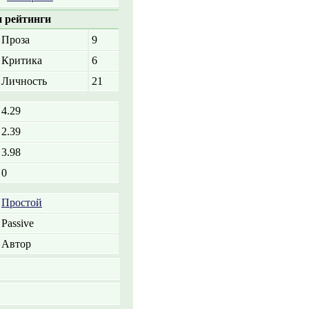
 рейтинги
Проза
9
Критика
6
Личность
21
4.29
2.39
3.98
0
Простой
Passive
Автор