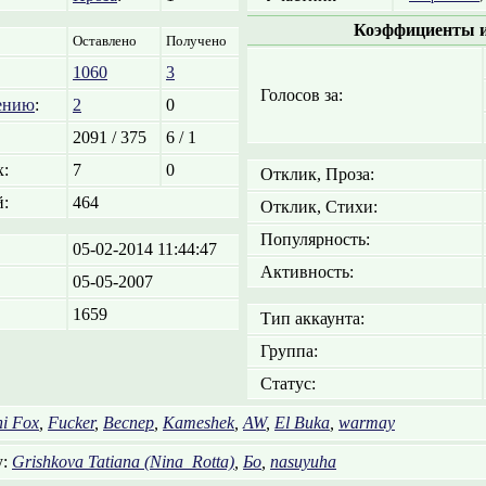
Коэффициенты и
Оставлено
Получено
1060
3
Голосов за:
ению
:
2
0
2091 / 375
6 / 1
:
7
0
Отклик, Проза:
:
464
Отклик, Стихи:
Популярность:
05-02-2014 11:44:47
Активность:
05-05-2007
1659
Тип аккаунта:
Группа:
Статус:
i Fox
,
Fucker
,
Веспер
,
Kameshek
,
AW
,
El Buka
,
warmay
у:
Grishkova Tatiana (Nina_Rotta)
,
Бо
,
nasuyuha