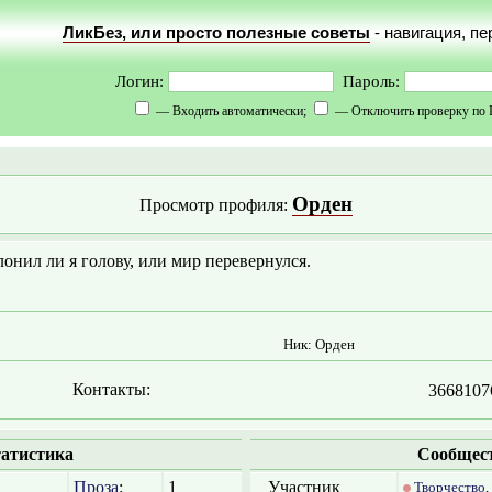
ЛикБез, или просто полезные советы
- навигация, п
Логин:
Пароль:
— Входить автоматически;
— Отключить проверку по 
Орден
Просмотр профиля:
онил ли я голову, или мир перевернулся.
Ник: Орден
Контакты:
3668107
атистика
Сообщес
Проза
:
1
Участник
Творчество
,