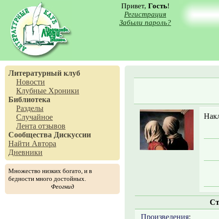
Привет,
Гость
!
Регистрация
Забыли пароль?
Литературный клуб
Новости
Клубные Хроники
Библиотека
Разделы
Накл
Случайное
Лента отзывов
Сообщества
Дискуссии
Найти Автора
Дневники
Множество низких богато, и в
бедности много достойных.
Феогнид
Ст
Произведения
: