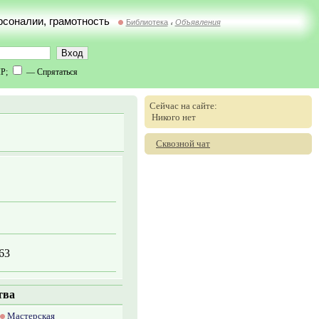
ерсоналии, грамотность
Библиотека
Объявления
//
IP;
— Спрятаться
Сейчас на сайте:
Никого нет
Сквозной чат
63
тва
Мастерская