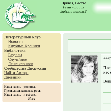
Привет,
Гость
!
Регистрация
Забыли пароль?
Литературный клуб
Новости
Клубные Хроники
Библиотека
Разделы
***П
Случайное
Лента отзывов
Плох
Сообщества
Дискуссии
нас 
Найти Автора
Дневники
Вопр
Наша жизнь - росинка.
Пусть лишь капелька росы
Наша жизнь - и всё же...
Исса