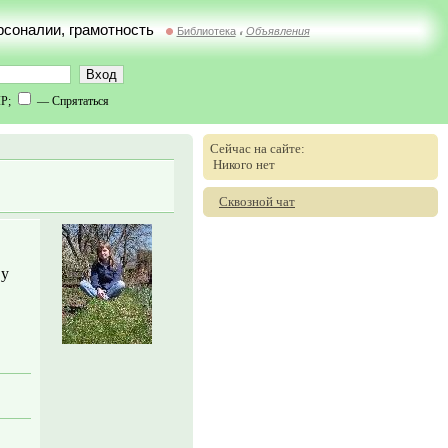
ерсоналии, грамотность
Библиотека
Объявления
//
IP;
— Спрятаться
Сейчас на сайте:
Никого нет
Сквозной чат
 у