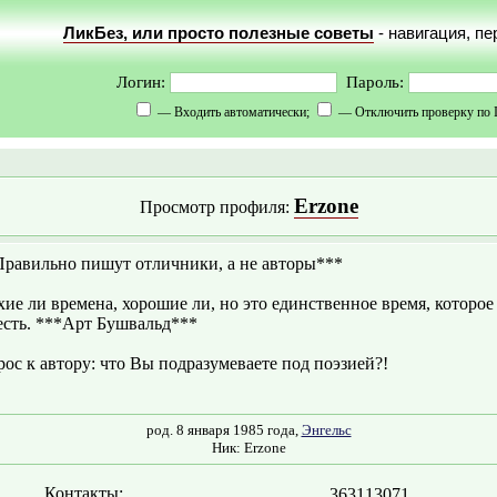
ЛикБез, или просто полезные советы
- навигация, п
Логин:
Пароль:
— Входить автоматически;
— Отключить проверку по 
Erzone
Просмотр профиля:
равильно пишут отличники, а не авторы***
ие ли времена, хорошие ли, но это единственное время, которое
есть. ***Арт Бушвальд***
ос к автору: что Вы подразумеваете под поэзией?!
род. 8 января 1985 года,
Энгельс
Ник: Erzone
Контакты:
363113071