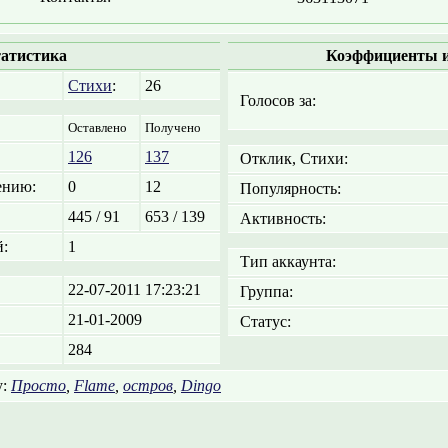
атистика
Коэффициенты и
Стихи
:
26
Голосов за:
Оставлено
Получено
126
137
Отклик, Стихи:
ению:
0
12
Популярность:
445 / 91
653 / 139
Активность:
:
1
Тип аккаунта:
22-07-2011 17:23:21
Группа:
21-01-2009
Статус:
284
у:
Просто
,
Flame
,
остров
,
Dingo