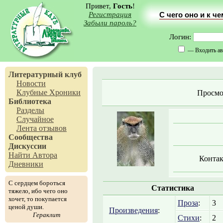
Привет,
Гость
!
Регистрация
С чего оно и к ч
Забыли пароль?
Логин:
— Входить ав
Литературный клуб
Новости
Клубные Хроники
Просмо
Библиотека
Разделы
Случайное
Лента отзывов
Сообщества
Дискуссии
Найти Автора
Контак
Дневники
С сердцем бороться
Статистика
тяжело, ибо чего оно
хочет, то покупается
Проза
:
3
ценой души.
Произведения
:
Гераклит
Стихи
:
2