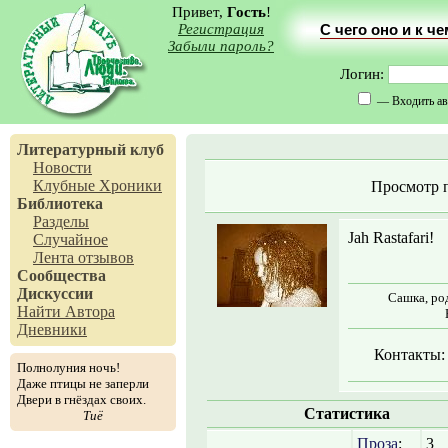
Привет,
Гость
!
Регистрация
С чего оно и к ч
Забыли пароль?
Логин:
— Входить ав
Литературный клуб
Новости
Клубные Хроники
Просмотр 
Библиотека
Разделы
Jah Rastafari!
Случайное
Лента отзывов
Сообщества
Дискуссии
Сашка, род
Найти Автора
Дневники
Контакты:
Полнолуния ночь!
Даже птицы не заперли
Двери в гнёздах своих.
Статистика
Тиё
Проза
:
3