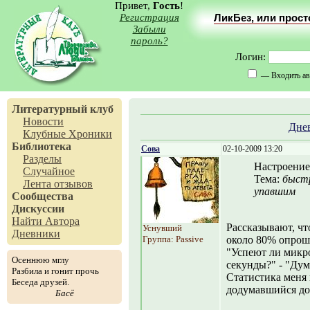
Привет,
Гость
!
Регистрация
ЛикБез, или прос
Забыли
пароль?
Логин:
— Входить ав
Литературный клуб
Новости
Дне
Клубные Хроники
Библиотека
Сова
02-10-2009 13:20
Разделы
Настроение
Случайное
Тема:
быст
Лента отзывов
упавшим
Сообщества
Дискуссии
Найти Автора
Рассказывают, чт
Уснувший
Дневники
Группа: Passive
около 80% опрош
"Успеют ли микро
Осеннюю мглу
секунды?" - "Дум
Разбила и гонит прочь
Статистика меня 
Беседа друзей.
додумавшийся до 
Басё