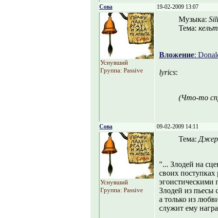
Сова
19-02-2009 13:07
Музыка:
Si
Тема:
кель
Вложение
: Donal
Уснувший
Группа: Passive
lyrics
:
(Что-то сп
Сова
09-02-2009 14:11
Тема:
Джер
"... Злодей на с
своих поступках
эгоистическими 
Уснувший
Группа: Passive
Злодей из пьесы 
а только из любв
служит ему награ