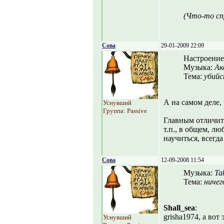
(Что-то сп
Сова
29-01-2009 22:09
Настроение
Музыка:
Ак
Тема:
убийс
А на самом деле,
Уснувший
Группа: Passive
Главным отличит
т.п., в общем, л
научиться, всегд
Сова
12-09-2008 11:54
Музыка:
Ta
Тема:
ничег
Shall_sea
:
grisha1974, а вот
Уснувший