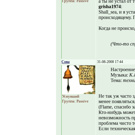
Группа: Passive
а ты не устал от 
grisha1974
:
Shall_sea, и я ус
происходящему. П
Когда не происхо
(Что-то сп
Сова
31-08-2008 17:44
Настроение
Музыка:
K.
Тема:
техни
Не так уж часто 
Уснувший
Группа: Passive
менее появляться
(Flame, спасибо з
Кто-нибудь может
невозможность п
проблема чисто т
Если техническая