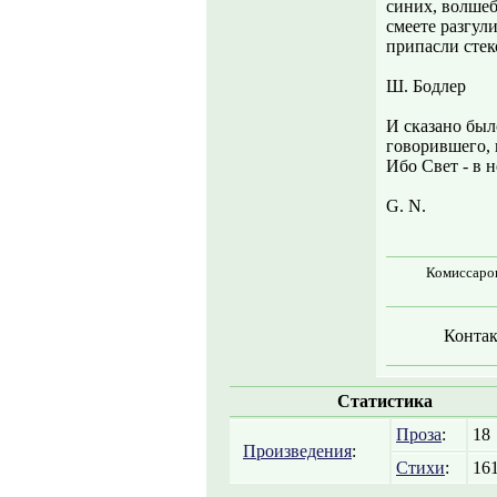
синих, волшеб
смеете разгул
припасли стек
Ш. Бодлер
И сказано был
говорившего, и
Ибо Свет - в н
G. N.
Комиссаров
Контак
Статистика
Проза
:
18
Произведения
:
Стихи
:
16