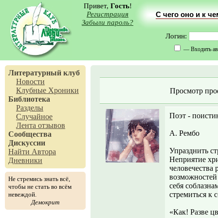
Привет,
Гость
!
Регистрация
С чего оно и к ч
Забыли пароль?
Логин:
— Входить ав
Литературный клуб
Новости
Клубные Хроники
Просмотр про
Библиотека
Разделы
Поэт - поисти
Случайное
Лента отзывов
А. Рембо
Сообщества
Дискуссии
Упразднить стр
Найти Автора
Неприятие хр
Дневники
человечества 
возможностей 
Не стремись знать всё,
себя соблазна
чтобы не стать во всём
стремиться к 
невеждой.
Демокрит
«Как! Разве ц