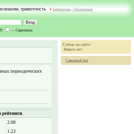
ерсоналии, грамотность
Библиотека
Объявления
//
IP;
— Спрятаться
Сейчас на сайте:
Никого нет
Сквозной чат
ичных периодических
 рейтинги
2.08
1.23