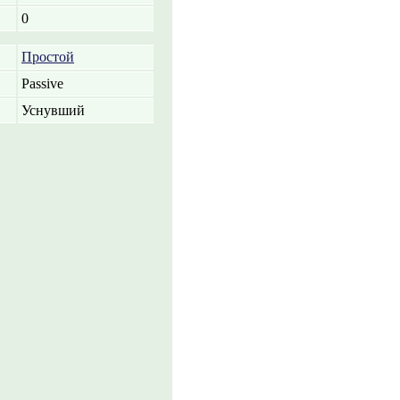
0
Простой
Passive
Уснувший