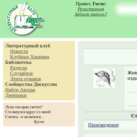
Привет,
Гость
!
Регистрация
Забыли пароль?
Литературный клуб
Новости
Клубные Хроники
Библиотека
Разделы
Живу
Случайное
изда
Лента отзывов
Сообщества
Дискуссии
Найти Автора
Дневники
Луна так ярко светит!
Столкнулся вдруг со мной
Ст
Слепец - и засмеялся...
Бусон
Произведения
: