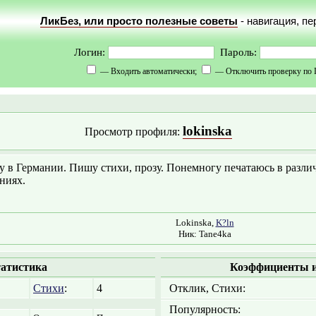
ЛикБез, или просто полезные советы
- навигация, п
Логин:
Пароль:
— Входить автоматически;
— Отключить проверку по 
lokinska
Просмотр профиля:
 в Германии. Пишу стихи, прозу. Понемногу печатаюсь в разл
ниях.
Lokinska,
K?ln
Ник: Tane4ka
атистика
Коэффициенты и
Стихи
:
4
Отклик, Стихи:
Популярность: