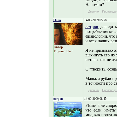
Напомни?
Дневник
Произведе
Flame
14-09-2009 05:58
остров
, доводить
потребления кисл
физиологии, что 
и всех наших раз
Автор
Я не призываю от
Группа: User
выкинуть его из 
истово, как не 
С "творить, созда
Маша, а рубаи пр
в точности про с
Дневник
Произведе
остров
14-09-2009 08:45
Flame, я не спорю
что: если "иметь"
мне, как почти л