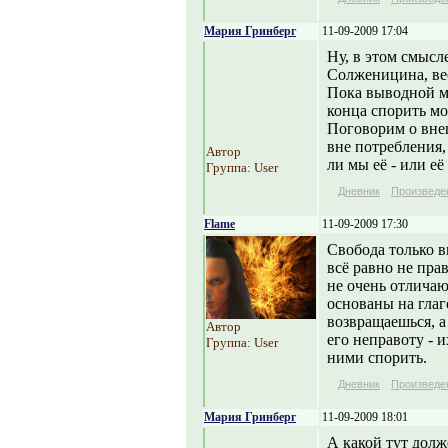
Мария Гринберг
11-09-2009 17:04
Ну, в этом смысл
Солженицина, вес
Пока выводной мед
конца спорить м
Поговорим о внеш
вне потребления,
Автор
ли мы её - или её
Группа: User
Дневник
Произведе
Flame
11-09-2009 17:30
Свобода только в
всё равно не пра
не очень отличаю
основаны на глаг
возвращаешься, а
Автор
его неправоту - 
Группа: User
ними спорить.
Дневник
Произведе
Мария Гринберг
11-09-2009 18:01
А какой тут долж