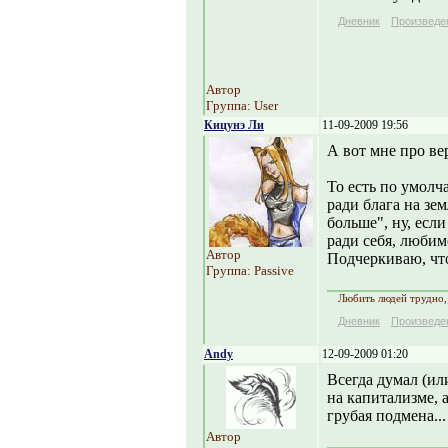
Дневник
Произведе
Автор
Группа: User
Кицунэ Ли
11-09-2009 19:56
А вот мне про ве
То есть по умолч
ради блага на зем
больше", ну, есл
ради себя, любим
Автор
Подчеркиваю, что
Группа: Passive
Любить людей трудно, 
Дневник
Произведе
Andy
12-09-2009 01:20
Всегда думал (ил
на капитализме, 
грубая подмена...
Автор