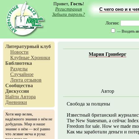
Привет,
Гость
!
Регистрация
С чего оно и к ч
Забыли пароль?
Логин:
— Входить ав
Литературный клуб
Новости
Мария Гринберг
Клубные Хроники
Библиотека
Разделы
Случайное
Лента отзывов
Сообщества
Дискуссии
Автор
Найти Автора
Дневники
Свобода за полцены
Хотя мир велик,
Известный британский журналис
надёжного знания о нём не
The New Statesman, а сейчас Inde
добудешь. Мир и наше
Freedom for sale. How we made mon
знание о нём — всё равно
Как мы заработали деньги и поте
что лезвие меча и рука:
пока рука не