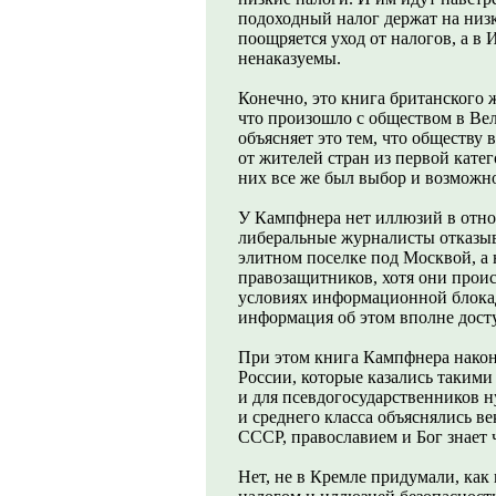
подоходный налог держат на низ
поощряется уход от налогов, а в
ненаказуемы.
Конечно, это книга британского ж
что произошло с обществом в В
объясняет это тем, что обществу 
от жителей стран из первой кате
них все же был выбор и возможно
У Кампфнера нет иллюзий в отно
либеральные журналисты отказыва
элитном поселке под Москвой, а 
правозащитников, хотя они проис
условиях информационной блокады
информация об этом вполне дост
При этом книга Кампфнера након
России, которые казались такими
и для псевдогосударственников н
и среднего класса объяснялись 
СССР, православием и Бог знает 
Нет, не в Кремле придумали, ка