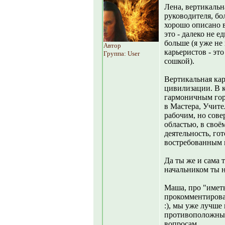
Лена, вертикальна
руководителя, бо
хорошо описано в
это - далеко не 
больше (я уже не
Автор
карьеристов - эт
Группа: User
сошкой).
Вертикальная кар
цивилизации. В к
гармоничным гори
в Мастера, Учите
рабочим, но сове
областью, в своё
деятельность, гот
востребованным 
Да ты же и сама 
начальником ты н
Маша, про "имет
прокомментировал
:), мы уже лучше
противоположны
вопросам.