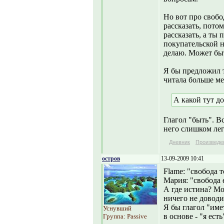
Но вот про свобо
рассказать, потом
рассказать, а ты
покупательской н
делаю. Может быт
Я бы предложил т
читала больше ме
А какой тут д
Глагол "быть". Всё
него слишком лег
Дневник
Произведе
остров
13-09-2009 10:41
Flame: "свобода 
Мария: "свобода 
А где истина? Мо
ничего не доводи
Я бы глагол "име
Уснувший
в основе - "я есть
Группа: Passive