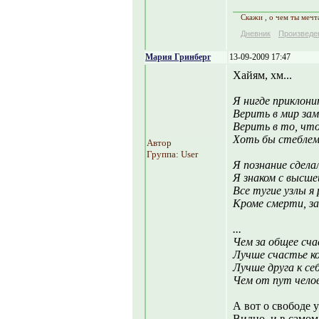
Скажи , о чем ты мечта
Дневник
Произведе
Мария Гринберг
13-09-2009 17:47
Хайям, хм...
Я нигде приклони
Верить в мир зам
Верить в то, что
Хоть бы стеблем 
Автор
Группа: User
Я познание сдела
Я знаком с высше
Все тугие узлы я
Кроме смерти, з
...
Чем за общее сч
Лучше счастье ко
Лучше друга к се
Чем от пут чело
А вот о свободе 
Видно, и в самом 