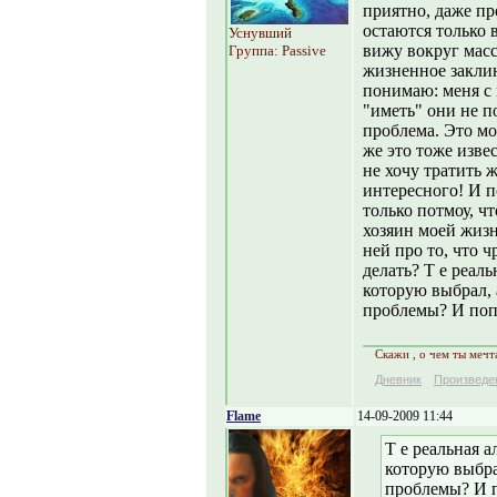
приятно, даже пр
остаются только в
Уснувший
вижу вокруг масс
Группа: Passive
жизненное заклин
понимаю: меня с
"иметь" они не п
проблема. Это мо
же это тоже изве
не хочу тратить ж
интересного! И п
только потмоу, чт
хозяин моей жизн
ней про то, что 
делать? Т е реаль
которую выбрал, а
проблемы? И поп
Скажи , о чем ты мечта
Дневник
Произведе
Flame
14-09-2009 11:44
Т е реальная а
которую выбрал
проблемы? И 