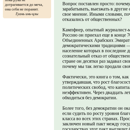
Вопрос поставлен просто: почему
дотрагивается до меча,
зарабатывать, выезжать в другие
она себя не поранит.
Гуань инь-цзы
свое мнение. Иными словами, по
отказались от общественных?
Кампфнер, опытный журналист-м
Россию он приехал еще в конце 7
Объединенных Арабских Эмиратов
демократическими традициями 
население которых в последние 
сознательный отказ от обществе
стране он десятки раз задавал св
почему мы так легко продали сво
Фактически, это книга о том, как
утверждавшая, что рост благосос
политических свобод, что капита
неэффективен. Через двадцать ле
обходиться без демократии.
Более того, без демократии он ок
если судить по росту уровня благ
класса во всех этих странах. Пр
заключен новый пакт между госу
государствах этот пакт выгляди