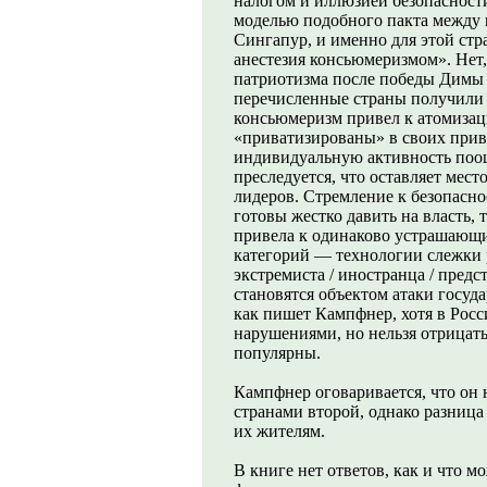
налогом и иллюзией безопасност
моделью подобного пакта между 
Сингапур, и именно для этой ст
анестезия консьюмеризмом». Нет
патриотизма после победы Димы 
перечисленные страны получили
консьюмеризм привел к атомизац
«приватизированы» в своих привы
индивидуальную активность поощ
преследуется, что оставляет мес
лидеров. Стремление к безопасно
готовы жестко давить на власть,
привела к одинаково устрашающи
категорий — технологии слежки р
экстремиста / иностранца / пред
становятся объектом атаки госуда
как пишет Кампфнер, хотя в Росс
нарушениями, но нельзя отрицать
популярны.
Кампфнер оговаривается, что он 
странами второй, однако разница 
их жителям.
В книге нет ответов, как и что м