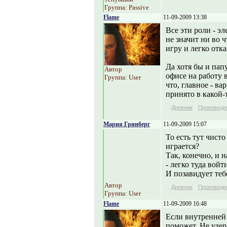
Группа: Passive
Flame
11-09-2009 13:38
Все эти роли - э
не значит ни во ч
игру и легко отк
Да хотя бы и пап
Автор
офисе на работу 
Группа: User
что, главное - в
принято в какой-
Дневник
Произведе
Мария Гринберг
11-09-2009 15:07
То есть тут чист
играется?
Так, конечно, и 
- легко туда войт
И позавидует тебе
Автор
Дневник
Произведе
Группа: User
Flame
11-09-2009 16:48
Если внутренней 
поможет. Не удер