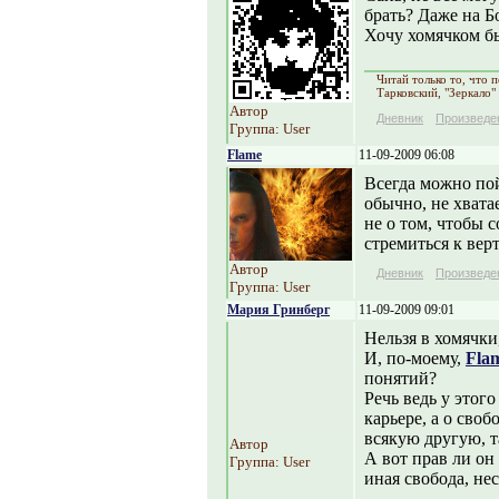
брать? Даже на Б
Хочу хомячком б
Читай только то, что
Тарковский, "Зеркало"
Автор
Дневник
Произведе
Группа: User
Flame
11-09-2009 06:08
Всегда можно пой
обычно, не хватае
не о том, чтобы с
стремиться к вер
Автор
Дневник
Произведе
Группа: User
Мария Гринберг
11-09-2009 09:01
Нельзя в хомячки
И, по-моему,
Fla
понятий?
Речь ведь у этог
карьере, а о своб
всякую другую, 
Автор
А вот прав ли он 
Группа: User
иная свобода, не