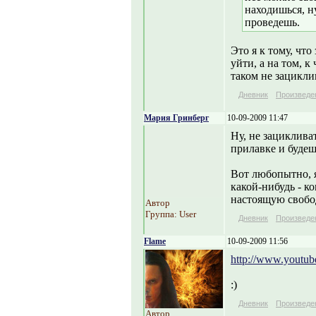
находишься, н
проведешь.
Это я к тому, что
уйти, а на том, 
таком не зациклив
Дневник
Произведе
Мария Гринберг
10-09-2009 11:47
Ну, не зациклива
прилавке и будеш
Вот любопытно, я
какой-нибудь - к
настоящую свобо
Автор
Группа: User
Дневник
Произведе
Flame
10-09-2009 11:56
http://www.yout
:)
Дневник
Произведе
Автор