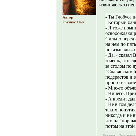
извиняюсь за нен
- Ты Глобуса 
Автор
Группа: User
- Который бан
- Я тоже помн
освобождающей
Сильно перед 
на нем по пят
показывали - с
- Да, - сказал
знаешь, что с
за столом по 
"Славянском ба
педерастов и 
просто на зоне.
- Мне-то объя
- Ничего. При
- А кредит дал
- Не в том дел
таких понятия
никогда и не 
что на "поршак
потом на этой
Дневник
Произведе