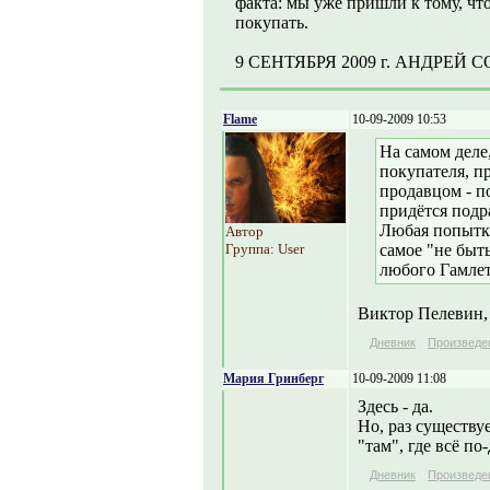
факта: мы уже пришли к тому, чт
покупать.
9 СЕНТЯБРЯ 2009 г. АНДРЕЙ 
Flame
10-09-2009 10:53
На самом деле,
покупателя, п
продавцом - п
придётся подр
Любая попытка
Автор
Группа: User
самое "не быт
любого Гамлет
Виктор Пелевин, 
Дневник
Произведе
Мария Гринберг
10-09-2009 11:08
Здесь - да.
Но, раз существуе
"там", где всё по
Дневник
Произведе