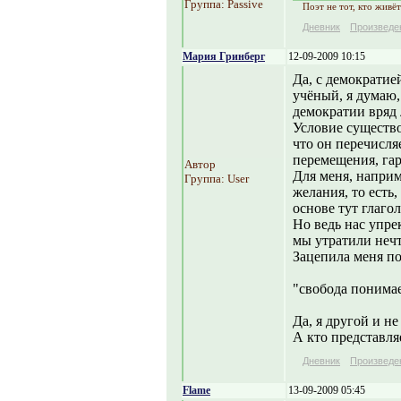
Группа: Passive
Поэт не тот, кто живёт
Дневник
Произведе
Мария Гринберг
12-09-2009 10:15
Да, с демократие
учёный, я думаю,
демократии вряд 
Условие существо
что он перечисля
перемещения, гар
Автор
Для меня, наприм
Группа: User
желания, то есть
основе тут глагол
Но ведь нас упре
мы утратили неч
Зацепила меня по
"свобода понимае
Да, я другой и н
А кто представляе
Дневник
Произведе
Flame
13-09-2009 05:45