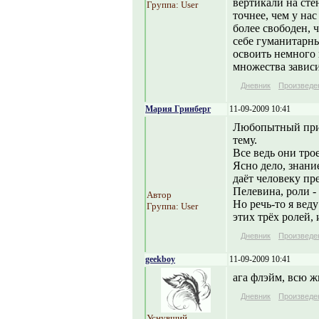
вертикали на стен
Группа: User
точнее, чем у на
более свободен, ч
себе гуманитарн
освоить немного 
множества зависи
Дневник
Произведе
Мария Гринберг
11-09-2009 10:41
Любопытный приме
тему.
Все ведь они тро
Ясно дело, знани
даёт человеку п
Пелевина, роли -
Автор
Но речь-то я вед
Группа: User
этих трёх ролей, 
Дневник
Произведе
geekboy
11-09-2009 10:41
ага флэйм, всю ж
Дневник
Произведе
Уснувший