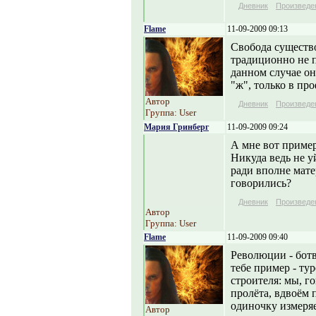
Дневник
Произведе
Flame
11-09-2009 09:13
Свобода существо
традиционно не п
данном случае он
"ж", только в пр
Автор
Дневник
Произведе
Группа: User
Мария Гринберг
11-09-2009 09:24
А мне вот пример
Никуда ведь не у
ради вполне мате
говорились?
Дневник
Произведе
Автор
Группа: User
Flame
11-09-2009 09:40
Революции - ботва
тебе пример - ту
строителя: мы, г
пролёта, вдвоём 
одиночку измеряе
Автор