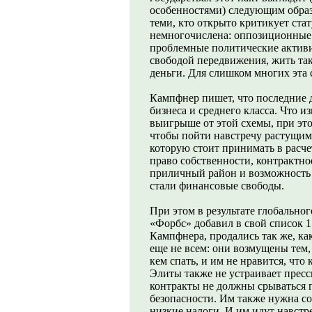
особенностями) следующим обра
теми, кто открыто критикует стат
немногочислена: оппозиционные
проблемные политические активи
свободой передвижения, жить так,
деньги. Для слишком многих эта с
Кампфнер пишет, что последние д
бизнеса и среднего класса. Что из
выигрыше от этой схемы, при это
чтобы пойти навстречу растущим
которую стоит принимать в расче
право собственности, контрактное
приличный район и возможность 
стали финансовые свободы.
При этом в результате глобальног
«Форбс» добавил в свой список 
Кампфнера, продались так же, ка
еще не всем: они возмущены тем,
кем спать, и им не нравится, что
Элиты также не устраивает пресс
контракты не должны срываться 
безопасности. Им также нужна с
низкие налоги. И им идут навстре