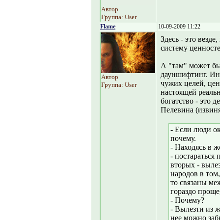
Автор
Группа: User
Flame
10-09-2009 11:22
Здесь - это везде
систему ценносте
А "там" может бы
дауншифтинг. Инв
Автор
чужих целей, цен
Группа: User
настоящей реальн
богатство - это 
Пелевина (извиня
- Если люди о
почему.
- Находясь в 
- постараться 
вторых - выле
народов в том,
то связаны ме
гораздо проще
- Почему?
- Вылезти из ж
нее можно заб