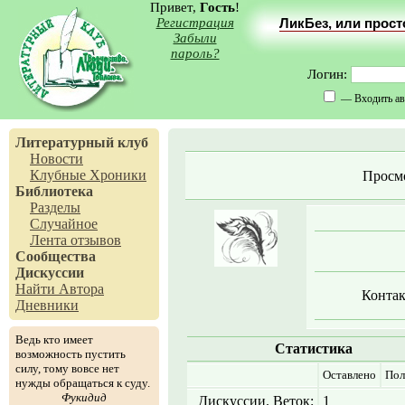
Привет,
Гость
!
Регистрация
ЛикБез, или прос
Забыли
пароль?
Логин:
— Входить ав
Литературный клуб
Новости
Клубные Хроники
Просм
Библиотека
Разделы
Случайное
Лента отзывов
Сообщества
Дискуссии
Найти Автора
Контак
Дневники
Ведь кто имеет
Статистика
возможность пустить
силу, тому вовсе нет
Оставлено
Пол
нужды обращаться к суду.
Фукидид
Дискуссии. Веток:
1